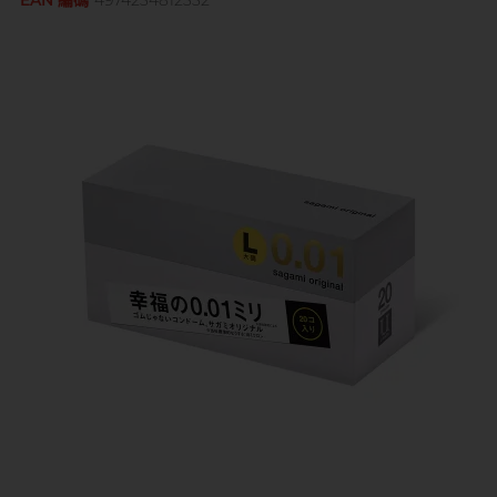
EAN 編碼
4974234812332
Sagami 相模
持久快感
玩具潤滑
單次使用
身心靈諮商師, 夢妮妲
史邁爾
興奮刺激
電動玩具
全部
個人護理
品牌
Smile Makers
玩具潤滑及清潔
品牌
Durex 杜蕾斯
SPECTRE
品牌
Durex 杜蕾斯
OK 岡本
T
Tenga 典雅
FUN FACTORY
Sagami 相模
香港電台 DJ, 阿檸
Olivia 奧莉維亞
?
其它品牌
iroha
Smile Makers
Pleasure 樂趣
LELO
Tenga 典雅
Safeway 數位
PONTUS 柏德士
Sagami 相模
全部
潤滑液
Smile Makers
史邁爾
香港 Rapper 及音樂人, MastaMic
Tenga 典雅
全部
保險套