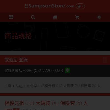
禮品及優惠
KOL 市集
情趣玩具
個人護理
保險套
潤滑液
品牌
功能
功能
美女
基本護理
優惠
KOL 市集
D
Durex 杜蕾斯
超薄系列
矽性潤滑
初心體驗
身體護理
清貨優惠
由 KOL 親自為你推薦 Sampson
F
Store 上的私房好物！
FUN FACTORY
顆粒螺紋
水性潤滑
進階體驗
運動護理
量販組合
商品規格
I
非乳膠類
無添加系列
吸啜體驗
男士造型
iroha
全部優惠
時間加長
厚重黏滑
震動刺激
L
LELO
機能強化
加潤芳香
輕爽潤滑
C 點按摩
禮品
歡迎您
登錄
O
增進關係
OK 岡本
修身緊貼
G 點按摩
特別版
+886 (0)2-7720-0338
客服熱線
我想要
Olivia 奧莉維亞
大碼尺寸
陰部鍛鍊
聯乘系列
品牌
香港創作歌手, 潘宇謙
按摩體驗
指險套
玩具潤滑及清潔
P
主頁
Sagami 相模
相模元祖 0.01 大碼裝 PU 保險套 20 入
Pleasure 樂趣
全部禮品
Olivia 奧莉維亞
提昇前戲體驗
PONTUS 柏德士
我想要
野獸
後庭潤滑
Smile Makers
相模元祖 0.01 大碼裝 PU 保險套 20 入
S
Safeway 數位
浪漫時光
敏感肌膚
多次使用
SPECTRE