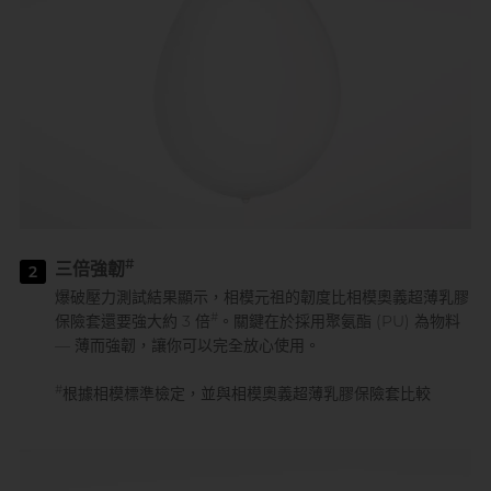
#
三倍強韌
2
爆破壓力測試結果顯示，相模元祖的韌度比相模奧義超薄乳膠
#
保險套還要強大約 3 倍
。關鍵在於採用聚氨酯 (PU) 為物料
— 薄而強韌，讓你可以完全放心使用。
#
根據相模標準檢定，並與相模奧義超薄乳膠保險套比較