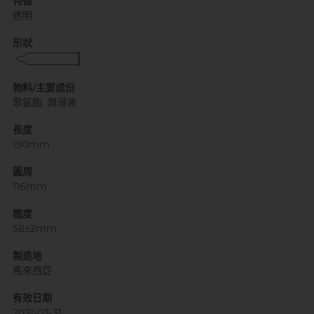
特徵
透明
形狀
自願單身男大生MC
物料/主要成份
聚氨酯, 潤滑液
長度
190mm
圓周
116mm
闊度
58±2mm
製造地
馬來西亞
有效日期
2031-03-31