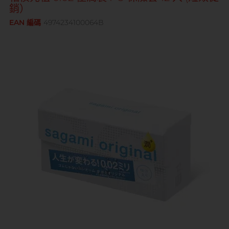
銷）
Sagami 相模
持久快感
玩具潤滑
單次使用
身心靈諮商師, 夢妮妲
EAN 編碼
4974234100064B
史邁爾
興奮刺激
電動玩具
全部
個人護理
品牌
Smile Makers
玩具潤滑及清潔
品牌
Durex 杜蕾斯
SPECTRE
品牌
Durex 杜蕾斯
OK 岡本
T
Tenga 典雅
FUN FACTORY
Sagami 相模
香港電台 DJ, 阿檸
Olivia 奧莉維亞
?
其它品牌
iroha
Smile Makers
Pleasure 樂趣
LELO
Tenga 典雅
Safeway 數位
PONTUS 柏德士
Sagami 相模
全部
潤滑液
Smile Makers
史邁爾
香港 Rapper 及音樂人, MastaMic
Tenga 典雅
全部
保險套