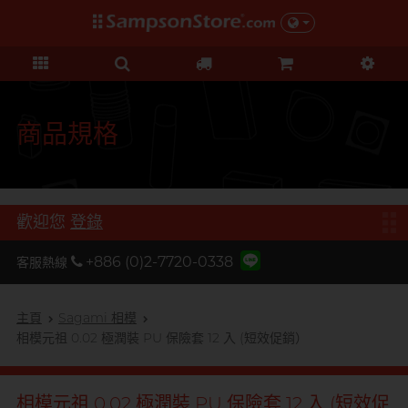
禮品及優惠
KOL 市集
情趣玩具
個人護理
保險套
潤滑液
品牌
功能
功能
美女
基本護理
優惠
KOL 市集
D
Durex 杜蕾斯
超薄系列
矽性潤滑
初心體驗
身體護理
清貨優惠
由 KOL 親自為你推薦 Sampson
F
Store 上的私房好物！
FUN FACTORY
顆粒螺紋
水性潤滑
進階體驗
運動護理
量販組合
商品規格
I
非乳膠類
無添加系列
吸啜體驗
男士造型
iroha
全部優惠
時間加長
厚重黏滑
震動刺激
L
LELO
機能強化
加潤芳香
輕爽潤滑
C 點按摩
禮品
歡迎您
登錄
O
增進關係
OK 岡本
修身緊貼
G 點按摩
特別版
+886 (0)2-7720-0338
客服熱線
我想要
Olivia 奧莉維亞
大碼尺寸
陰部鍛鍊
聯乘系列
品牌
香港創作歌手, 潘宇謙
按摩體驗
指險套
玩具潤滑及清潔
P
主頁
Sagami 相模
Pleasure 樂趣
全部禮品
Olivia 奧莉維亞
提昇前戲體驗
相模元祖 0.02 極潤裝 PU 保險套 12 入 (短效促銷）
PONTUS 柏德士
我想要
野獸
後庭潤滑
Smile Makers
S
Safeway 數位
浪漫時光
敏感肌膚
多次使用
相模元祖 0.02 極潤裝 PU 保險套 12 入 (短效促
SPECTRE