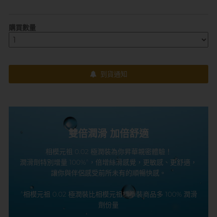
購買數量
到貨通知
雙倍潤滑 加倍舒適
相模元祖 0.02 極潤裝為你昇華親密體驗！
^
潤滑劑特別增量 100%
，倍增絲滑感覺，更敏感、更舒適，
讓你與伴侶感受前所未有的順暢快感。
^
相模元祖 0.02 極潤裝比相模元祖標準裝商品多 100% 潤滑
劑份量