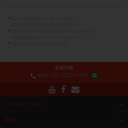
*
每片保險套只能使用一次，而使用於
非陰道性交時會增加滑落或破損機會。
*
目前沒有任何一種避孕方式可達 100% 避孕效果
及預防感染愛滋病 (AIDS) 或其他性病。
*
消費者使用前應詳閱商品說明書
客服熱線
+886 (0)2-7720-0338
Sampson Store
購物