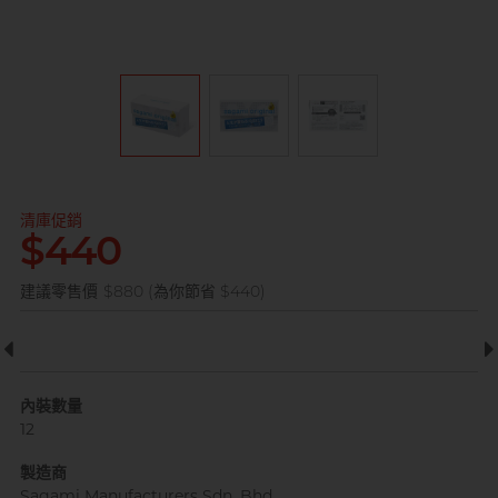
全部
情趣玩具
完美主義藝文青 Sandy
清庫促銷
$440
已婚廣告型佬 K
建議零售價
$880 (為你節省 $440)
內裝數量
12
肌肉型暖男 James
製造商
Sagami Manufacturers Sdn. Bhd.