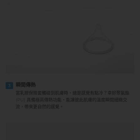
瞬間傳熱
3
當乳膠保險套觸碰到肌膚時，總是感覺有點冷？幸好聚氨酯
(PU) 具備極高傳熱功能，能讓彼此肌膚的溫度瞬間細緻交
流，帶來更自然的感覺。