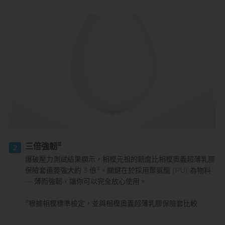
#
三倍強韌
2
爆破壓力測試結果顯示，相模元祖的韌度比相模奧義超薄乳膠
#
保險套還要強大約 3 倍
。關鍵在於採用聚氨酯 (PU) 為物料
— 薄而強韌，讓你可以完全放心使用。
#
根據相模標準檢定，並與相模奧義超薄乳膠保險套比較