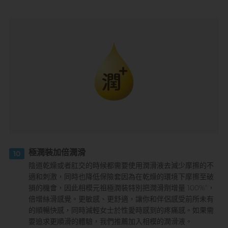
極潤裝加倍潤滑
10
陰道乾燥或者肛交的時候都需要使用潤滑液去減少摩擦的不
適和刺激，同時也降低保險套因為在乾燥的環境下摩擦至破
^
損的機會，因此相模元祖極潤裝特別把潤滑劑增量 100%
，
倍增絲滑感覺。更敏感、更舒適，讓你和伴侶感受前所未有
的順暢快感，同時減輕女士於性愛時感到的疼痛感。如果需
要追求更順滑的體驗，我們推薦加入相模的潤滑液。