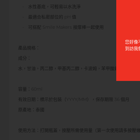
• 水性基底，可輕易以水洗淨
• 最適合私密部位的 pH 值
• 可搭配 Smile Makers 按摩棒一起使用
您好像
產品規格：
到訪我
成分：
水，甘油，丙二醇，甲基丙二醇，卡波姆，苯甲酸鈉，氫氧化
容量：60ml
有效日期：標示於包裝（YYYY/MM），保存期限 36 個月
原產地：泰國
使用方法：打開瓶蓋，按壓所需使用量（第一次使用請多按壓