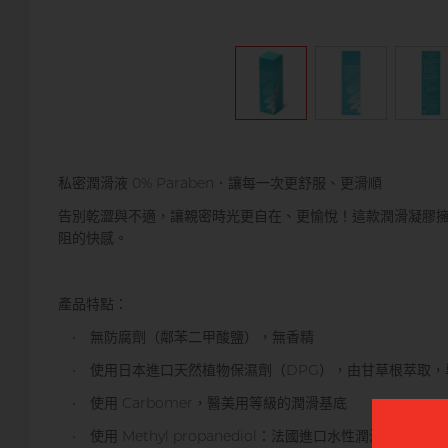
私密潤滑液 0% Paraben．讓每一次更舒服、更滑順
告別乾澀與不適，讓親密時光更自在、更愉悅！這款潤滑凝膠擁有
阻的快感。
產品特點：
• 無防腐劑（鄰苯二甲酸鹽），無香精
• 使用日本進口天然植物保濕劑（DPG），由甘草根萃取，
• 使用 Carbomer，醫美用等級的潤滑基底
• 使用 Methyl propanediol：法國進口水性潤滑延展劑