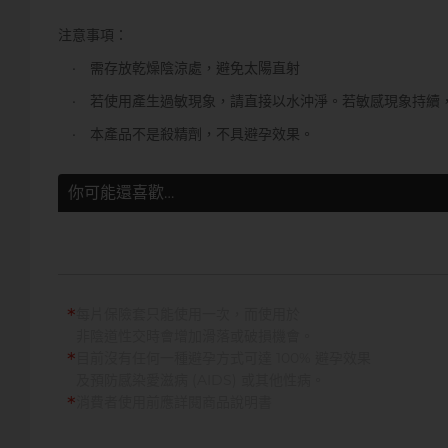
注意事項：
• 需存放乾燥陰涼處，避免太陽直射
• 若使用產生過敏現象，請直接以水沖淨。若敏感現象持續
• 本產品不是殺精劑，不具避孕效果。
你可能還喜歡…
*
每片保險套只能使用一次，而使用於
非陰道性交時會增加滑落或破損機會。
*
目前沒有任何一種避孕方式可達 100% 避孕效果
及預防感染愛滋病 (AIDS) 或其他性病。
*
消費者使用前應詳閱商品說明書