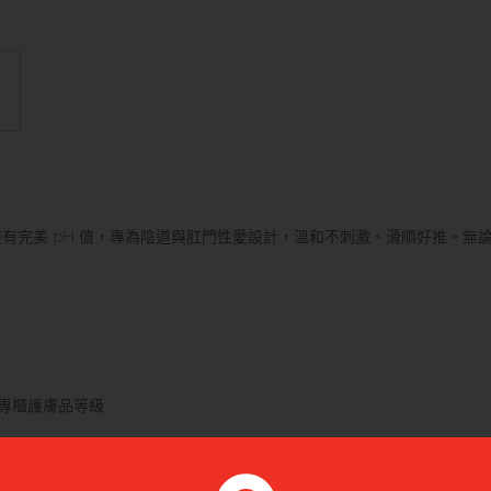
完美 pH 值，專為陰道與肛門性愛設計，溫和不刺激、滑順好推。無論是
專櫃護膚品等級
，更添絲滑觸感