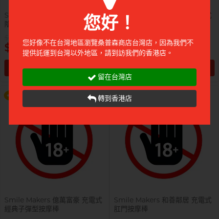
Smile Makers 救火英雄 充電式
Smile Makers 呢喃細語 充電式
您好！
陰蒂震動按摩棒
口紅陰蒂按摩棒
$2,480
$1,180
提醒你，凡購買任何商品即可以
提醒你，凡購買任何商品即可以
您好像不在台灣地區瀏覽桑普森商店台灣店，因為我們不
$747
$392
$99 換購 Smile Makers 私密潤滑
$99 換購 Smile Makers 私密潤滑
提供託運到台灣以外地區，請到訪我們的香港店。
液 0% Paraben 60ml 一支
液 0% Paraben 60ml 一支
加入購物車
加入購物車
留在台灣店
更多優惠
更多優惠
前往付款
前往付款
轉到香港店
Smile Makers 億萬富豪 充電式
Smile Makers 和善鄰居 充電式
經典子彈型按摩棒
肛門按摩棒