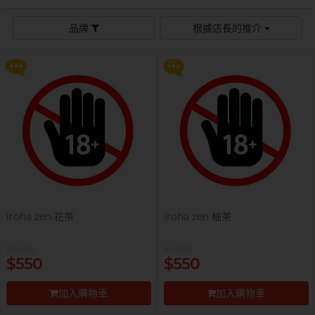
$99 換購 Smile Makers 私密潤滑
$99 換購 Smile Makers 私密潤滑
液 0% Paraben 60ml 一支
液 0% Paraben 60ml 一支
Sagami 相模
持久快感
玩具潤滑
單次使用
身心靈諮商師, 夢妮妲
品牌
根據店長的推介
史邁爾
更多優惠
更多優惠
興奮刺激
電動玩具
全部
個人護理
品牌
Smile Makers
玩具潤滑及清潔
品牌
Durex 杜蕾斯
SPECTRE
品牌
Durex 杜蕾斯
OK 岡本
T
Tenga 典雅
FUN FACTORY
Sagami 相模
香港電台 DJ, 阿檸
Olivia 奧莉維亞
?
其它品牌
iroha
Smile Makers
Pleasure 樂趣
LELO
Tenga 典雅
Safeway 數位
PONTUS 柏德士
iroha zen 花茶
iroha zen 柚茶
Sagami 相模
全部
潤滑液
Smile Makers
$1,100
$1,100
史邁爾
香港 Rapper 及音樂人, MastaMic
提醒你，凡購買任何商品即可以
提醒你，凡購買任何商品即可以
$550
$550
$99 換購 Smile Makers 私密潤滑
$99 換購 Smile Makers 私密潤滑
Tenga 典雅
液 0% Paraben 60ml 一支
液 0% Paraben 60ml 一支
加入購物車
加入購物車
全部
保險套
更多優惠
更多優惠