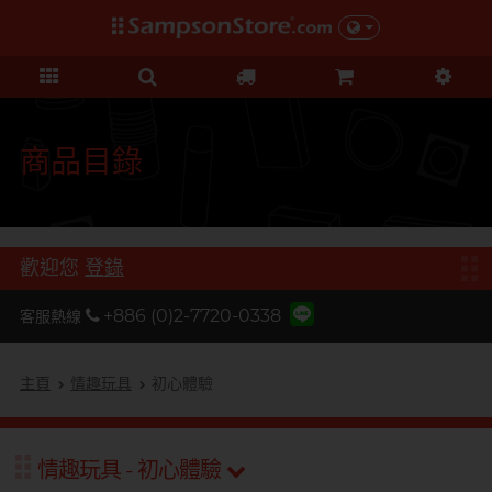
禮品及優惠
KOL 市集
情趣玩具
個人護理
保險套
潤滑液
品牌
功能
功能
美女
基本護理
優惠
KOL 市集
D
Durex 杜蕾斯
超薄系列
矽性潤滑
初心體驗
身體護理
清貨優惠
由 KOL 親自為你推薦 Sampson
F
Store 上的私房好物！
FUN FACTORY
顆粒螺紋
水性潤滑
進階體驗
運動護理
量販組合
商品目錄
I
非乳膠類
無添加系列
吸啜體驗
男士造型
iroha
全部優惠
時間加長
厚重黏滑
震動刺激
L
LELO
機能強化
加潤芳香
輕爽潤滑
C 點按摩
禮品
歡迎您
登錄
O
增進關係
OK 岡本
修身緊貼
G 點按摩
特別版
+886 (0)2-7720-0338
客服熱線
我想要
Olivia 奧莉維亞
大碼尺寸
陰部鍛鍊
聯乘系列
品牌
香港創作歌手, 潘宇謙
按摩體驗
指險套
玩具潤滑及清潔
P
主頁
情趣玩具
初心體驗
Pleasure 樂趣
全部禮品
Olivia 奧莉維亞
提昇前戲體驗
PONTUS 柏德士
我想要
野獸
後庭潤滑
Smile Makers
情趣玩具 - 初心體驗
提醒你，凡購買任何商品即可以
S
提醒你，凡購買任何商品即可以
Safeway 數位
浪漫時光
敏感肌膚
多次使用
SPECTRE