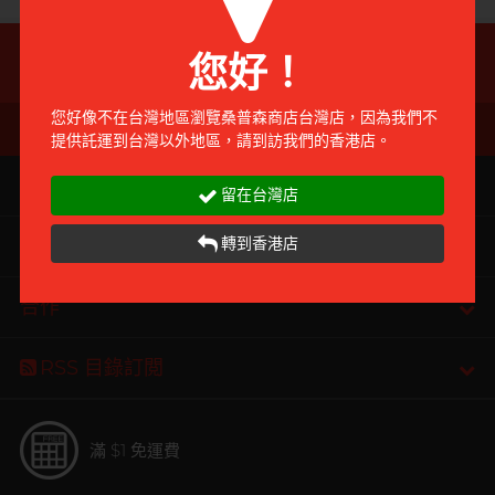
前往付款
前往付款
全部
情趣玩具
客服熱線
您好！
+886 (0)2-7720-0338
完美主義藝文青 Sandy
您好像不在台灣地區瀏覽桑普森商店台灣店，因為我們不
提供託運到台灣以外地區，請到訪我們的香港店。
Sampson Store
留在台灣店
轉到香港店
購物
已婚廣告型佬 K
合作
RSS 目錄訂閲
肌肉型暖男 James
滿 $1 免運費