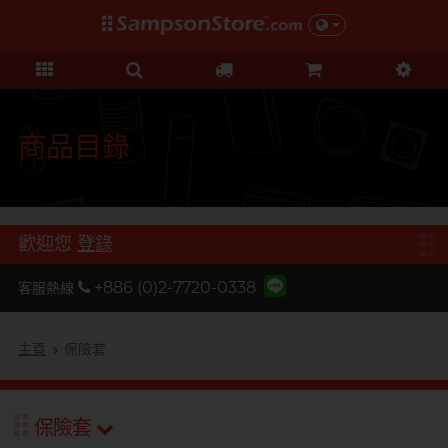
禮品及優惠
KOL 市集
情趣玩具
個人護理
保險套
潤滑液
品牌
功能
功能
美女
基本護理
優惠
KOL 市集
D
Durex 杜蕾斯
超薄系列
矽性潤滑
初心體驗
身體護理
清貨優惠
由 KOL 親自為你推薦 Sampson
F
Store 上的私房好物！
FUN FACTORY
顆粒螺紋
水性潤滑
進階體驗
運動護理
量販組合
商品目錄
I
非乳膠類
無添加系列
吸啜體驗
男士造型
iroha
全部優惠
時間加長
厚重黏滑
震動刺激
L
LELO
機能強化
加潤芳香
輕爽潤滑
C 點按摩
禮品
歡迎您
登錄
O
增進關係
OK 岡本
修身緊貼
G 點按摩
特別版
+886 (0)2-7720-0338
客服熱線
我想要
Olivia 奧莉維亞
大碼尺寸
陰部鍛鍊
聯乘系列
品牌
香港創作歌手, 潘宇謙
按摩體驗
指險套
玩具潤滑及清潔
P
主頁
保險套
Pleasure 樂趣
全部禮品
Olivia 奧莉維亞
提昇前戲體驗
PONTUS 柏德士
我想要
野獸
後庭潤滑
Smile Makers
保險套
提醒你，凡購買任何商品即可以
S
提醒你，凡購買任何商品即可以
Safeway 數位
浪漫時光
敏感肌膚
多次使用
SPECTRE