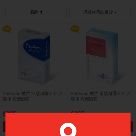
$99 換購 Smile Makers 私密潤滑
$99 換購 Smile Makers 私密潤滑
液 0% Paraben 60ml 一支
液 0% Paraben 60ml 一支
Sagami 相模
持久快感
玩具潤滑
單次使用
身心靈諮商師, 夢妮妲
品牌
根據店長的推介
史邁爾
更多優惠
更多優惠
興奮刺激
電動玩具
全部
個人護理
品牌
Smile Makers
玩具潤滑及清潔
品牌
Durex 杜蕾斯
SPECTRE
品牌
Durex 杜蕾斯
OK 岡本
T
Tenga 典雅
FUN FACTORY
Sagami 相模
香港電台 DJ, 阿檸
Olivia 奧莉維亞
?
其它品牌
iroha
Smile Makers
Pleasure 樂趣
LELO
Tenga 典雅
Safeway 數位
PONTUS 柏德士
Safeway 數位 無感超薄型 12 片
Safeway 數位 水感潤滑型 12 片
Sagami 相模
裝 乳膠保險套
裝 乳膠保險套
全部
潤滑液
Smile Makers
史邁爾
香港 Rapper 及音樂人, MastaMic
$165
$165
Tenga 典雅
加入購物車
加入購物車
全部
保險套