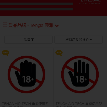
Sagami 相模
持久快感
玩具潤滑
單次使用
身心靈諮商師, 夢妮妲
史邁爾
興奮刺激
電動玩具
全部
個人護理
品牌
Smile Makers
玩具潤滑及清潔
貨品品牌 - Tenga 典雅
提醒你，凡購買任何商品即可以
提醒你，凡購買任何商品即可以
品牌
Durex 杜蕾斯
SPECTRE
$99 換購 Smile Makers 私密潤滑
$99 換購 Smile Makers 私密潤滑
液 0% Paraben 60ml 一支
液 0% Paraben 60ml 一支
品牌
Durex 杜蕾斯
OK 岡本
品牌
根據店長的推介
T
Tenga 典雅
更多優惠
更多優惠
FUN FACTORY
Sagami 相模
香港電台 DJ, 阿檸
Olivia 奧莉維亞
?
其它品牌
iroha
Smile Makers
Pleasure 樂趣
LELO
Tenga 典雅
Safeway 數位
PONTUS 柏德士
Sagami 相模
全部
潤滑液
Smile Makers
史邁爾
香港 Rapper 及音樂人, MastaMic
Tenga 典雅
全部
保險套
TENGA AIR-TECH 重複使用型
TENGA AIR-TECH 重複使用型