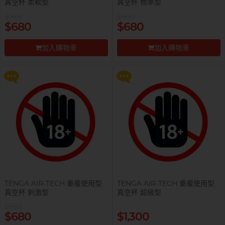
真空杯 柔軟型
真空杯 標準型
全部
情趣玩具
$980
$980
提醒你，凡購買任何商品即可以
提醒你，凡購買任何商品即可以
$680
$680
$99 換購 Smile Makers 私密潤滑
$99 換購 Smile Makers 私密潤滑
完美主義藝文青 Sandy
液 0% Paraben 60ml 一支
液 0% Paraben 60ml 一支
加入購物車
加入購物車
更多優惠
更多優惠
前往付款
前往付款
已婚廣告型佬 K
TENGA AIR-TECH 重複使用型
TENGA AIR-TECH 重複使用型
真空杯 刺激型
真空杯 超級型
肌肉型暖男 James
$980
提醒你，凡購買任何商品即可以
提醒你，凡購買任何商品即可以
$680
$1,300
$99 換購 Smile Makers 私密潤滑
$99 換購 Smile Makers 私密潤滑