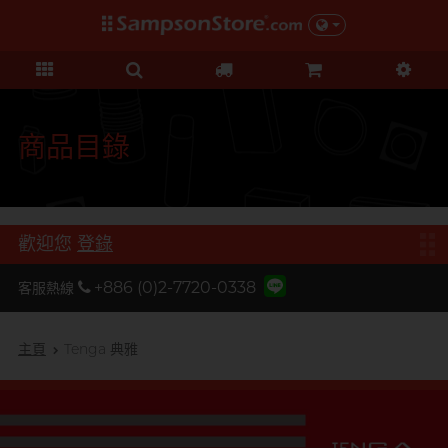
禮品及優惠
KOL 市集
情趣玩具
個人護理
保險套
潤滑液
品牌
功能
功能
美女
基本護理
優惠
KOL 市集
D
Durex 杜蕾斯
超薄系列
矽性潤滑
初心體驗
身體護理
清貨優惠
由 KOL 親自為你推薦 Sampson
F
Store 上的私房好物！
FUN FACTORY
顆粒螺紋
水性潤滑
進階體驗
運動護理
量販組合
商品目錄
I
非乳膠類
無添加系列
吸啜體驗
男士造型
iroha
全部優惠
時間加長
厚重黏滑
震動刺激
L
LELO
機能強化
加潤芳香
輕爽潤滑
C 點按摩
禮品
歡迎您
登錄
O
增進關係
OK 岡本
修身緊貼
G 點按摩
特別版
+886 (0)2-7720-0338
客服熱線
我想要
Olivia 奧莉維亞
大碼尺寸
陰部鍛鍊
聯乘系列
品牌
香港創作歌手, 潘宇謙
按摩體驗
指險套
玩具潤滑及清潔
P
主頁
Tenga 典雅
Pleasure 樂趣
全部禮品
Olivia 奧莉維亞
提昇前戲體驗
PONTUS 柏德士
我想要
野獸
後庭潤滑
Smile Makers
S
Safeway 數位
浪漫時光
敏感肌膚
多次使用
SPECTRE