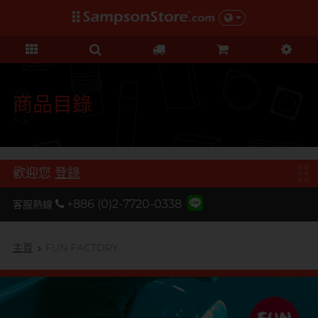
禮品及優惠
KOL 市集
情趣玩具
個人護理
保險套
潤滑液
品牌
功能
功能
美女
基本護理
優惠
KOL 市集
D
Durex 杜蕾斯
超薄系列
矽性潤滑
初心體驗
身體護理
清貨優惠
由 KOL 親自為你推薦 Sampson
F
Store 上的私房好物！
FUN FACTORY
顆粒螺紋
水性潤滑
進階體驗
運動護理
量販組合
商品目錄
I
非乳膠類
無添加系列
吸啜體驗
男士造型
iroha
全部優惠
時間加長
厚重黏滑
震動刺激
L
LELO
機能強化
加潤芳香
輕爽潤滑
C 點按摩
禮品
歡迎您
登錄
O
增進關係
OK 岡本
修身緊貼
G 點按摩
特別版
+886 (0)2-7720-0338
客服熱線
我想要
Olivia 奧莉維亞
大碼尺寸
陰部鍛鍊
聯乘系列
品牌
香港創作歌手, 潘宇謙
按摩體驗
指險套
玩具潤滑及清潔
P
主頁
FUN FACTORY
Pleasure 樂趣
全部禮品
Olivia 奧莉維亞
提昇前戲體驗
PONTUS 柏德士
我想要
野獸
後庭潤滑
Smile Makers
S
Safeway 數位
浪漫時光
敏感肌膚
多次使用
SPECTRE