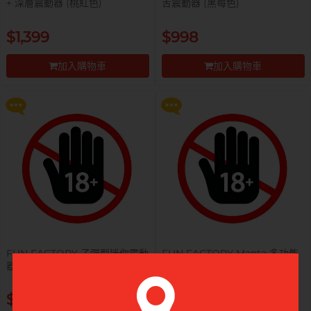
+ 深層震動器 (桃紅色)
舌震動器 (黑莓色)
全部
情趣玩具
提醒你，凡購買任何商品即可以
提醒你，凡購買任何商品即可以
$1,399
$998
$99 換購 Smile Makers 私密潤滑
$99 換購 Smile Makers 私密潤滑
完美主義藝文青 Sandy
液 0% Paraben 60ml 一支
液 0% Paraben 60ml 一支
加入購物車
加入購物車
更多優惠
更多優惠
前往付款
前往付款
已婚廣告型佬 K
FUN FACTORY 子彈型迷你震動
FUN FACTORY Manta 多功能
器 連充電套裝
男士震動器 (黑色)
肌肉型暖男 James
提醒你，凡購買任何商品即可以
提醒你，凡購買任何商品即可以
$395
$998
$99 換購 Smile Makers 私密潤滑
$99 換購 Smile Makers 私密潤滑