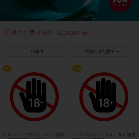
Sagami 相模
持久快感
玩具潤滑
單次使用
身心靈諮商師, 夢妮妲
史邁爾
興奮刺激
電動玩具
全部
個人護理
品牌
Smile Makers
玩具潤滑及清潔
貨品品牌 - FUN FACTORY
提醒你，凡購買任何商品即可以
提醒你，凡購買任何商品即可以
品牌
Durex 杜蕾斯
SPECTRE
$99 換購 Smile Makers 私密潤滑
$99 換購 Smile Makers 私密潤滑
液 0% Paraben 60ml 一支
液 0% Paraben 60ml 一支
品牌
Durex 杜蕾斯
OK 岡本
品牌
根據店長的推介
T
Tenga 典雅
更多優惠
更多優惠
FUN FACTORY
Sagami 相模
香港電台 DJ, 阿檸
Olivia 奧莉維亞
?
其它品牌
iroha
Smile Makers
Pleasure 樂趣
LELO
Tenga 典雅
Safeway 數位
PONTUS 柏德士
Sagami 相模
全部
潤滑液
Smile Makers
史邁爾
香港 Rapper 及音樂人, MastaMic
Tenga 典雅
全部
保險套
FUN FACTORY Sundaze 衝擊
FUN FACTORY Volta 多功能仿