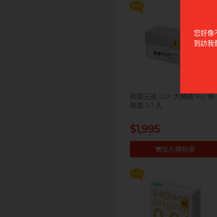
您好像
到訪我
相模元祖 0.01 大碼裝 PU 保
險套 20 入
提醒你，凡購買任何商品即可
$99 換購 Smile Makers 私密
$1,995
潤滑液 0% Paraben 60ml 一
支
加入購物車
更多優惠
前往付款