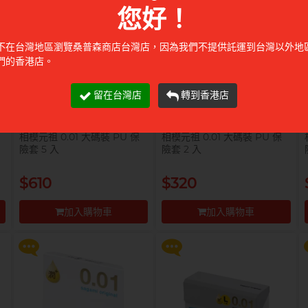
您好！
不在台灣地區瀏覽桑普森商店台灣店，因為我們不提供託運到台灣以外地
們的香港店。
留在台灣店
轉到香港店
相模元祖 0.01 大碼裝 PU 保
相模元祖 0.01 大碼裝 PU 保
險套 5 入
險套 2 入
以
提醒你，凡購買任何商品即可以
提醒你，凡購買任何商品即可以
$99 換購 Smile Makers 私密
$99 換購 Smile Makers 私密
$610
$320
潤滑液 0% Paraben 60ml 一
潤滑液 0% Paraben 60ml 一
支
支
加入購物車
加入購物車
更多優惠
更多優惠
前往付款
前往付款