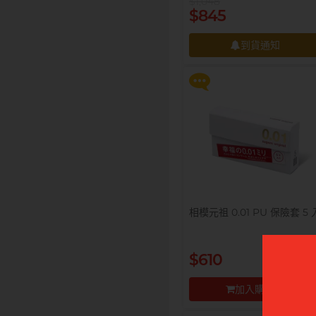
$1,048
$99 換購 Smile Makers 私密
$845
潤滑液 0% Paraben 60ml 一
支
到貨通知
更多優惠
到貨通知
相模元祖 0.01 PU 保險套 5 
提醒你，凡購買任何商品即可
$99 換購 Smile Makers 私密
$610
潤滑液 0% Paraben 60ml 一
支
加入購物車
更多優惠
前往付款