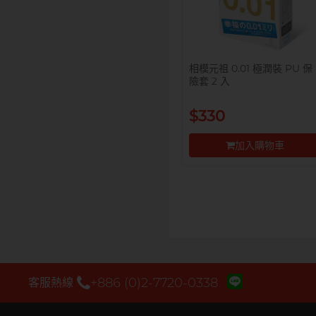
相模元祖 0.01 極潤裝 PU 保
險套 2 入
$330
加入購物車
前往付款
+886 (0)2-7720-0338
客服熱線