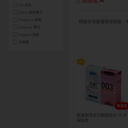
保險套
OK 岡本
Olivia 奧莉維亞
Pleasure 樂趣
精選全球最優質保險套，
提醒你，凡購買任何商品即可
Safeway 數位
$99 換購 Smile Makers 私密
Sagami 相模
潤滑液 0% Paraben 60ml 一
支
史邁爾
更多優惠
新貨品
極薄潤滑系列體驗組合 18 片
保險套
提醒你，凡購買任何商品即可