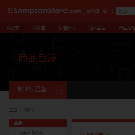
台灣店
保險套
潤滑液
情趣玩具
個人護理
禮品及
商品目錄
歡迎您
登錄
主頁
保險套
品牌
Durex 杜蕾斯