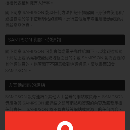
授權代表權利擁有人行事。
閣下同意 SAMPSON 能以任何方法但絕不揭露閣下身份去使用和/
或披露關於閣下使用網站的資料，進行宣傳及巿場推廣活動或提供
最新產品消息。
自願單身男大生MC
SAMPSON 與閣下的通訊
閣下同意 SAMPSON 可能會傳送電子郵件給閣下，以達到通知閣
下網站上或[內容]的變動或增新之目的；或 SAMPSON 認為合適的
其他類似目的。倘若閣下不願意收到這類通訊，請以書面知會
SAMPSON 。
與其他網站的連結
SAMPSON 設有連結至其他人士營辨的網站或資源。 SAMPSON
毋須為與 SAMPSON 超連結之該等網站和資源的內容及服務承擔
任何責任。 SAMPSON 概不負責該等網站或資源上的任何內容、
廣告、產品，或其他材料，亦不承擔因與使用該等網站或資源有
關，或由該等網站或資源所引致的任何破壞及損失。