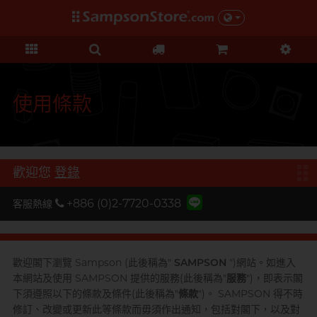
禮品及優惠
KOL 市集
情趣玩具
個人護理
保險套
潤滑液
品牌
功能
功能
美女
基本護理
優惠
KOL 市集
D
Durex 杜蕾斯
超薄系列
矽性潤滑
初心體驗
身體護理
清貨優惠
由 KOL 親自為你推薦 Sampson
F
Store 上的私房好物！
FUN FACTORY
顆粒螺紋
水性潤滑
進階體驗
運動護理
量販組合
使用條款
I
非乳膠類
無添加系列
吸啜體驗
男士造型
iroha
全部優惠
時間加長
厚重黏滑
震動刺激
L
LELO
機能強化
加潤芳香
輕爽潤滑
C 點按摩
禮品
歡迎您
登錄
O
增進關係
OK 岡本
修身緊貼
G 點按摩
特別版
+886 (0)2-7720-0338
客服熱線
我想要
Olivia 奧莉維亞
大碼尺寸
陰部鍛鍊
聯乘系列
品牌
香港創作歌手, 潘宇謙
按摩體驗
指險套
玩具潤滑及清潔
P
Pleasure 樂趣
全部禮品
Olivia 奧莉維亞
提昇前戲體驗
歡迎閣下瀏覽 Sampson (此後稱為"
SAMPSON
")網站。如進入
PONTUS 柏德士
本網站及使用 SAMPSON 提供的服務(此後稱為"
服務
")，即表示閣
我想要
野獸
後庭潤滑
Smile Makers
下須遵照以下的條款及條件(此後稱為"
條款
")。 SAMPSON 得不時
S
Safeway 數位
修訂、改變或更新此等條款而毋須作出通知，包括對閣下，以及對
浪漫時光
敏感肌膚
多次使用
SPECTRE