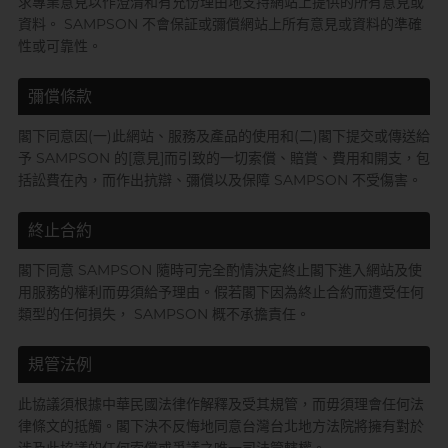
求專業意見以作澄清和有充份理由地支持網站上提供的所有意見或
資料。 SAMPSON 不會保証或彌償網站上所有意見或資料的準確
性或可靠性。
彌償條款
閣下同意因(一)此網站、服務及產品的使用和(二)閣下提交或傳送給
予 SAMPSON 的[意見]而引致的一切索償、賠賞、費用和開支，包
括訟費在內，而作出抗辯、彌償以及保障 SAMPSON 不受傷害。
終止合約
閣下同意 SAMPSON 隨時可完全酌情決定終止閣下進入網站及使
用服務的權利而毋須給予理由。假若閣下因為終止合約而遭受任何
類型的任何損失， SAMPSON 概不承擔責任。
規管法例
此協議須根據中華民國法律作解釋及受其規管，而毋須理會任何法
律條文的抵觸。閣下決不反悔地同意台灣台北地方法院將擁有對於