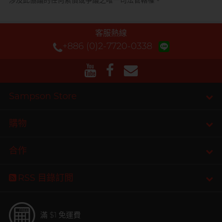
涉及此協議的任何索償或爭議之唯一司法管轄權。
客服熱線
+886 (0)2-7720-0338
Sampson Store
購物
合作
RSS 目錄訂閲
滿 $1 免運費