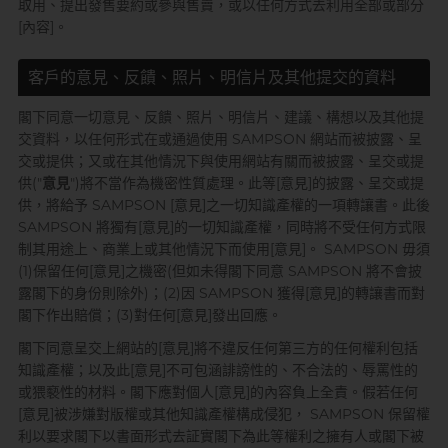
取用、提出發售要約或參與售賣，或以任何方式去利用全部或部分
全部
情趣玩具
[內容]。
完美主義藝文青 Sandy
客戶的意見、反饋、照片、明信片及其他提交的資料
閣下同意一切意見、反饋、照片、明信片、建議、構想以及其他提
交資料，以任何形式在或通過使用 SAMPSON 網站而被披露、呈
交或提供；又或在其他情況下與使用網站有關而被披露、呈交或提
供("
意見
")將不當作為機密性質處理。此等[意見]的披露、呈交或提
供，將給予 SAMPSON [意見]之一切知識產權的一項轉讓書。此後
SAMPSON 將獨有[意見]的一切知識產權，同時將不受任何方式限
已婚廣告型佬 K
制其用途上、商業上或其他情況下而使用[意見]。 SAMPSON 毋須
(1)保留任何[意見]之機密(但如未得閣下同意 SAMPSON 將不會披
露閣下的身份則除外)；(2)因 SAMPSON 獲得[意見]的轉讓書而對
閣下作出賠償；(3)對任何[意見]發出回應。
閣下同意呈交上網站的[意見]將不違反任何第三方的任何權利包括
知識產權；以及此[意見]不可包涵誹謗性的、不合法的、辱罵性的
肌肉型暖男 James
或猥褻性的材料。閣下應對個人[意見]的內容負上全責。假若任何
[意見]被涉嫌對版權或其他知識產權構成侵犯， SAMPSON 保留權
利以要求閣下以書面形式去証實閣下為此等權利之擁有人或閣下被