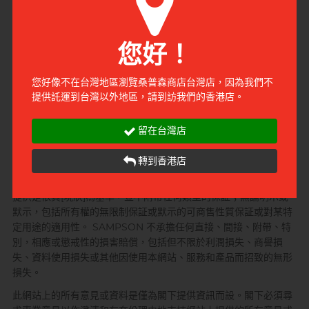
對非目標顧客或訪客的責任與義務
此網站只意圖供給所有實質地位於中華民國的自然人使用及進入。
您好！
一切條款、條件、細節、保証、彌償、邀請、協議、產品、售賣物
品、拍賣物品、材料、意見或資料或 SAMPSON 通過或經由互聯
您好像不在台灣地區瀏覽桑普森商店台灣店，因為我們不
網而供應、電話通訊、電視或電台廣播，或任何種類的媒介或電
提供託運到台灣以外地區，請到訪我們的香港店。
訊，均意圖為所有實質地位於中華民國的自然人而設。請參照下列
的規管法例。
留在台灣店
免責聲明
轉到香港店
閣下明示同意自行擔當使用服務及產品的風險。本網站及[內容]的
提供是依其[現狀]為基準，並不附帶任何類型的保証；無論明示或
默示，包括所有權的無限制保証或默示的可商售性質保証或對某特
定用途的適用性。 SAMPSON 不承擔任何直接、間接、附帶、特
別，相應或懲戒性的損害賠償，包括但不限於利潤損失、商譽損
失、資料使用損失或其他因使用本網站、服務和產品而招致的無形
損失。
此網站上的所有意見或資料是僅為閣下提供資訊而設。閣下必須尋