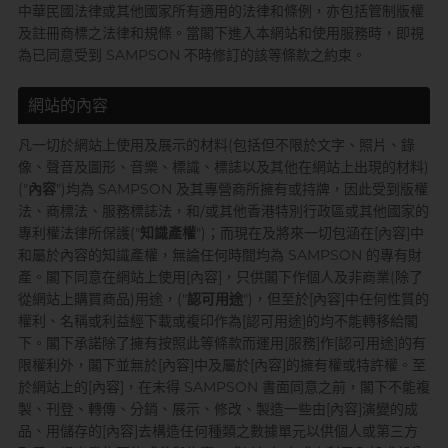
中華民國法律或其他國家所有適用的法律和條例，亦包括管制版權
Sagami 相模
持久快感
玩具潤滑
單次使用
及註冊商標之法律和規條。當閣下進入本網站和使用服務時，即視
身心靈諮商師, 夢妮妲
為已同意受到 SAMPSON 不時修訂的該等條款之約束。
史邁爾
興奮刺激
電動玩具
全部
個人護理
品牌
Smile Makers
玩具潤滑及清潔
網站的內容
品牌
Durex 杜蕾斯
SPECTRE
凡一切於網站上使用及展示的材料(包括但不限於文字、照片、錄
品牌
Durex 杜蕾斯
OK 岡本
像、聲音及圖形、音樂、標識、標誌以及其他在網站上出現的材料)
T
Tenga 典雅
("
內容
")均為 SAMPSON 及其專營商所擁有或持牌，因此受到版權
FUN FACTORY
Sagami 相模
香港電台 DJ, 阿檸
Olivia 奧莉維亞
法、商標法、服務標誌法，和/或其他香港特別行政區或其他國家的
?
其它品牌
iroha
專利權法律所保護("
知識產權
")；而現在及將來一切包涵在[內容]中
Smile Makers
Pleasure 樂趣
和屬於內容的知識產權，無論任何時間均為 SAMPSON 的專有財
LELO
Tenga 典雅
產。閣下同意在網站上使用[內容]，只供閣下作個人及非商業(除了
Safeway 數位
從網站上購買商品)用途，("
認可用途
")，但至於[內容]中任何性質的
PONTUS 柏德士
Sagami 相模
權利、名稱或利益經下載或複印作為[認可用途]的均不能轉移給閣
下。閣下承諾除了擁有按照此等條款而運用[服務]作[認可用途]的有
全部
潤滑液
Smile Makers
史邁爾
香港 Rapper 及音樂人, MastaMic
限權利外，閣下並無於[內容]中及屬於[內容]的擁有權或特許權。至
Tenga 典雅
於網站上的[內容]，在未得 SAMPSON 書面同意之前，閣下不能複
製、刊登、轉傳、分銷、展示、修改、製造一些由[內容]演變的成
全部
保險套
品、用儲存的[內容]去構造任何種類之數據單元以供個人或第三方