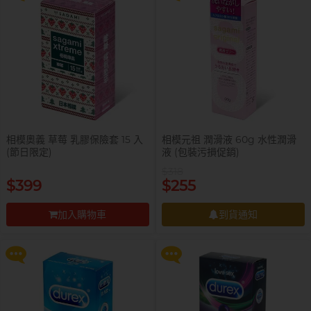
相模奧義 草莓 乳膠保險套 15 入
相模元祖 潤滑液 60g 水性潤滑
(節日限定)
液 (包裝污損促銷)
$318
提醒你，凡購買任何商品即可以
提醒你，凡購買任何商品即可以
$399
$255
$99 換購 Smile Makers 私密潤滑
$99 換購 Smile Makers 私密潤滑
液 0% Paraben 60ml 一支
液 0% Paraben 60ml 一支
加入購物車
到貨通知
更多優惠
更多優惠
前往付款
到貨通知