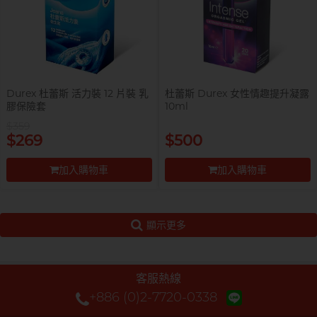
Durex 杜蕾斯 活力裝 12 片裝 乳
杜蕾斯 Durex 女性情趣提升凝露
膠保險套
10ml
$359
$269
$500
加入購物車
加入購物車
前往付款
前往付款
顯示更多
客服熱線
+886 (0)2-7720-0338