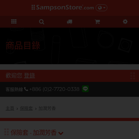
禮品及優惠
KOL 市集
情趣玩具
個人護理
保險套
潤滑液
品牌
功能
功能
美女
基本護理
優惠
KOL 市集
D
Durex 杜蕾斯
超薄系列
矽性潤滑
初心體驗
身體護理
清貨優惠
由 KOL 親自為你推薦 Sampson
F
Store 上的私房好物！
FUN FACTORY
顆粒螺紋
水性潤滑
進階體驗
運動護理
量販組合
商品目錄
I
非乳膠類
無添加系列
吸啜體驗
男士造型
iroha
全部優惠
時間加長
厚重黏滑
震動刺激
L
LELO
機能強化
加潤芳香
輕爽潤滑
C 點按摩
禮品
歡迎您
登錄
O
增進關係
OK 岡本
修身緊貼
G 點按摩
特別版
+886 (0)2-7720-0338
客服熱線
我想要
Olivia 奧莉維亞
大碼尺寸
陰部鍛鍊
聯乘系列
品牌
香港創作歌手, 潘宇謙
按摩體驗
指險套
玩具潤滑及清潔
P
主頁
保險套
加潤芳香
Pleasure 樂趣
全部禮品
Olivia 奧莉維亞
提昇前戲體驗
PONTUS 柏德士
我想要
野獸
後庭潤滑
Smile Makers
保險套 - 加潤芳香
提醒你，凡購買任何商品即可以
S
提醒你，凡購買任何商品即可以
Safeway 數位
浪漫時光
敏感肌膚
多次使用
SPECTRE