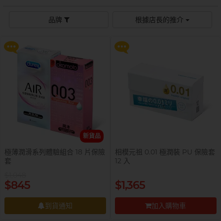
$99 換購 Smile Makers 私密潤滑
$99 換購 Smile Makers 私密潤滑
液 0% Paraben 60ml 一支
液 0% Paraben 60ml 一支
Sagami 相模
持久快感
玩具潤滑
單次使用
身心靈諮商師, 夢妮妲
品牌
根據店長的推介
史邁爾
更多優惠
更多優惠
興奮刺激
電動玩具
全部
個人護理
品牌
Smile Makers
玩具潤滑及清潔
品牌
Durex 杜蕾斯
SPECTRE
品牌
Durex 杜蕾斯
OK 岡本
T
Tenga 典雅
FUN FACTORY
Sagami 相模
香港電台 DJ, 阿檸
Olivia 奧莉維亞
?
其它品牌
iroha
Smile Makers
Pleasure 樂趣
LELO
Tenga 典雅
新貨品
Safeway 數位
PONTUS 柏德士
極薄潤滑系列體驗組合 18 片保險
相模元祖 0.01 極潤裝 PU 保險套
Sagami 相模
套
12 入
全部
潤滑液
Smile Makers
$1,048
史邁爾
香港 Rapper 及音樂人, MastaMic
提醒你，凡購買任何商品即可以
提醒你，凡購買任何商品即可以
$845
$1,365
$99 換購 Smile Makers 私密潤滑
$99 換購 Smile Makers 私密潤滑
Tenga 典雅
液 0% Paraben 60ml 一支
液 0% Paraben 60ml 一支
到貨通知
加入購物車
全部
保險套
更多優惠
更多優惠