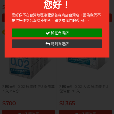
您好！
提醒你，凡購買任何商品即可以
提醒你，凡購買任何商品即可以
$310
$160
$99 換購 Smile Makers 私密潤滑
$99 換購 Smile Makers 私密潤滑
液 0% Paraben 60ml 一支
液 0% Paraben 60ml 一支
您好像不在台灣地區瀏覽桑普森商店台灣店，因為我們不
加入購物車
加入購物車
提供託運到台灣以外地區，請到訪我們的香港店。
更多優惠
更多優惠
前往付款
前往付款
留在台灣店
轉到香港店
相模元祖 0.02 極潤裝 PU 保險套
相模元祖 0.02 大碼 極潤裝 PU
3 入 x 4 盒
保險套 20 入
提醒你，凡購買任何商品即可以
提醒你，凡購買任何商品即可以
$700
$1,365
$99 換購 Smile Makers 私密潤滑
$99 換購 Smile Makers 私密潤滑
液 0% Paraben 60ml 一支
液 0% Paraben 60ml 一支