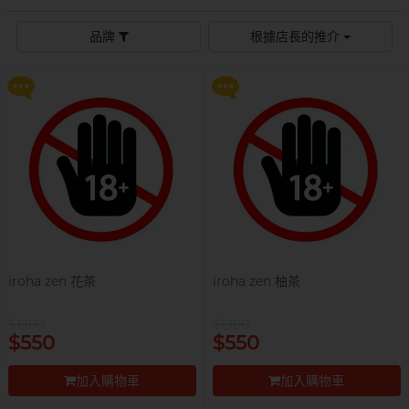
$99 換購 Smile Makers 私密潤滑
$99 換購 Smile Makers 私密潤滑
液 0% Paraben 60ml 一支
液 0% Paraben 60ml 一支
Sagami 相模
持久快感
玩具潤滑
單次使用
身心靈諮商師, 夢妮妲
品牌
根據店長的推介
史邁爾
更多優惠
更多優惠
興奮刺激
電動玩具
全部
個人護理
品牌
Smile Makers
玩具潤滑及清潔
品牌
Durex 杜蕾斯
SPECTRE
品牌
Durex 杜蕾斯
OK 岡本
T
Tenga 典雅
FUN FACTORY
Sagami 相模
香港電台 DJ, 阿檸
Olivia 奧莉維亞
?
其它品牌
iroha
Smile Makers
Pleasure 樂趣
LELO
Tenga 典雅
Safeway 數位
PONTUS 柏德士
iroha zen 花茶
iroha zen 柚茶
Sagami 相模
全部
潤滑液
Smile Makers
$1,100
$1,100
史邁爾
香港 Rapper 及音樂人, MastaMic
提醒你，凡購買任何商品即可以
提醒你，凡購買任何商品即可以
$550
$550
$99 換購 Smile Makers 私密潤滑
$99 換購 Smile Makers 私密潤滑
Tenga 典雅
液 0% Paraben 60ml 一支
液 0% Paraben 60ml 一支
加入購物車
加入購物車
全部
保險套
更多優惠
更多優惠