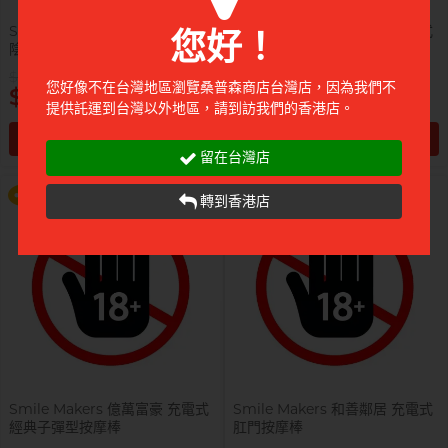
Smile Makers 救火英雄 充電式
Smile Makers 呢喃細語 充電式
您好！
陰蒂震動按摩棒
口紅陰蒂按摩棒
$2,480
$1,180
提醒你，凡購買任何商品即可以
提醒你，凡購買任何商品即可以
您好像不在台灣地區瀏覽桑普森商店台灣店，因為我們不
$747
$392
$99 換購 Smile Makers 私密潤滑
$99 換購 Smile Makers 私密潤滑
提供託運到台灣以外地區，請到訪我們的香港店。
液 0% Paraben 60ml 一支
液 0% Paraben 60ml 一支
加入購物車
加入購物車
留在台灣店
更多優惠
更多優惠
前往付款
前往付款
轉到香港店
Smile Makers 億萬富豪 充電式
Smile Makers 和善鄰居 充電式
經典子彈型按摩棒
肛門按摩棒