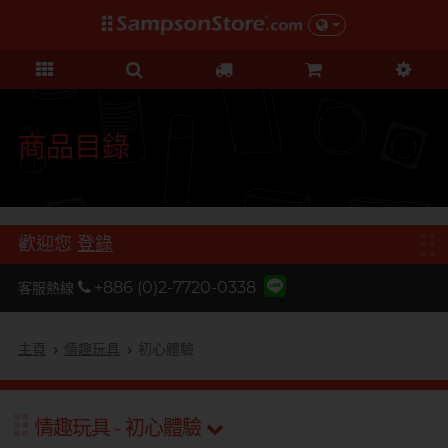
禮品及優惠
KOL 市集
情趣玩具
個人護理
保險套
潤滑液
品牌
功能
功能
美女
基本護理
優惠
KOL 市集
D
Durex 杜蕾斯
超薄系列
矽性潤滑
初心體驗
身體護理
清貨優惠
由 KOL 親自為你推薦 Sampson
F
Store 上的私房好物！
FUN FACTORY
顆粒螺紋
水性潤滑
進階體驗
運動護理
量販組合
商品目錄
I
非乳膠類
無添加系列
吸啜體驗
男士造型
iroha
全部優惠
時間加長
厚重黏滑
震動刺激
L
LELO
機能強化
加潤芳香
輕爽潤滑
C 點按摩
禮品
歡迎您
登錄
O
增進關係
OK 岡本
修身緊貼
G 點按摩
特別版
+886 (0)2-7720-0338
客服熱線
我想要
Olivia 奧莉維亞
大碼尺寸
陰部鍛鍊
聯乘系列
品牌
香港創作歌手, 潘宇謙
按摩體驗
指險套
玩具潤滑及清潔
P
主頁
情趣玩具
初心體驗
Pleasure 樂趣
全部禮品
Olivia 奧莉維亞
提昇前戲體驗
PONTUS 柏德士
我想要
野獸
後庭潤滑
Smile Makers
情趣玩具 - 初心體驗
提醒你，凡購買任何商品即可以
S
提醒你，凡購買任何商品即可以
Safeway 數位
浪漫時光
敏感肌膚
多次使用
SPECTRE