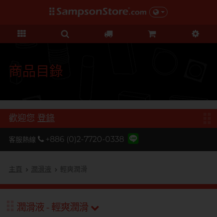
禮品及優惠
KOL 市集
情趣玩具
個人護理
保險套
潤滑液
品牌
功能
功能
美女
基本護理
優惠
KOL 市集
D
Durex 杜蕾斯
超薄系列
矽性潤滑
初心體驗
身體護理
清貨優惠
由 KOL 親自為你推薦 Sampson
F
Store 上的私房好物！
FUN FACTORY
顆粒螺紋
水性潤滑
進階體驗
運動護理
量販組合
商品目錄
I
非乳膠類
無添加系列
吸啜體驗
男士造型
iroha
全部優惠
時間加長
厚重黏滑
震動刺激
L
LELO
機能強化
加潤芳香
輕爽潤滑
C 點按摩
禮品
歡迎您
登錄
O
增進關係
OK 岡本
修身緊貼
G 點按摩
特別版
+886 (0)2-7720-0338
客服熱線
我想要
Olivia 奧莉維亞
大碼尺寸
陰部鍛鍊
聯乘系列
品牌
香港創作歌手, 潘宇謙
按摩體驗
指險套
玩具潤滑及清潔
P
主頁
潤滑液
輕爽潤滑
Pleasure 樂趣
全部禮品
Olivia 奧莉維亞
提昇前戲體驗
PONTUS 柏德士
我想要
野獸
後庭潤滑
Smile Makers
潤滑液 - 輕爽潤滑
提醒你，凡購買任何商品即可以
S
提醒你，凡購買任何商品即可以
Safeway 數位
浪漫時光
敏感肌膚
多次使用
SPECTRE