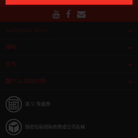
Sampson Store
自願單身男大生MC
購物
合作
RSS 目錄訂閲
滿 $1 免運費
隱密包裝
絕無商標或公司名稱