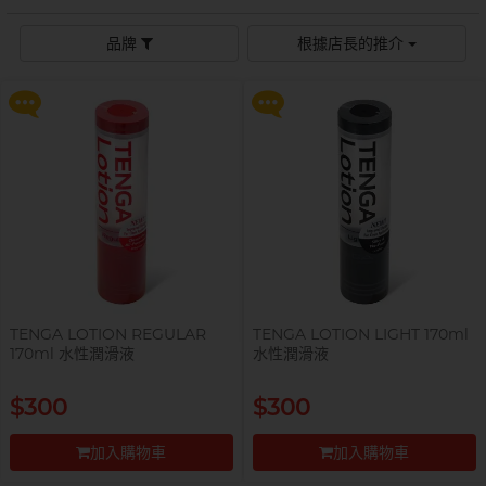
$99 換購 Smile Makers 私密潤滑
$99 換購 Smile Makers 私密潤滑
液 0% Paraben 60ml 一支
液 0% Paraben 60ml 一支
Sagami 相模
持久快感
玩具潤滑
單次使用
身心靈諮商師, 夢妮妲
品牌
根據店長的推介
史邁爾
更多優惠
更多優惠
興奮刺激
電動玩具
全部
個人護理
品牌
Smile Makers
玩具潤滑及清潔
品牌
Durex 杜蕾斯
SPECTRE
品牌
Durex 杜蕾斯
OK 岡本
T
Tenga 典雅
FUN FACTORY
Sagami 相模
香港電台 DJ, 阿檸
Olivia 奧莉維亞
?
其它品牌
iroha
Smile Makers
Pleasure 樂趣
LELO
Tenga 典雅
Safeway 數位
PONTUS 柏德士
TENGA LOTION REGULAR
TENGA LOTION LIGHT 170ml
Sagami 相模
170ml 水性潤滑液
水性潤滑液
全部
潤滑液
Smile Makers
史邁爾
香港 Rapper 及音樂人, MastaMic
提醒你，凡購買任何商品即可以
提醒你，凡購買任何商品即可以
$300
$300
$99 換購 Smile Makers 私密潤滑
$99 換購 Smile Makers 私密潤滑
Tenga 典雅
液 0% Paraben 60ml 一支
液 0% Paraben 60ml 一支
加入購物車
加入購物車
全部
保險套
更多優惠
更多優惠