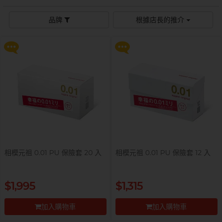
$99 換購 Smile Makers 私密潤滑
$99 換購 Smile Makers 私密潤滑
液 0% Paraben 60ml 一支
液 0% Paraben 60ml 一支
Sagami 相模
持久快感
玩具潤滑
單次使用
身心靈諮商師, 夢妮妲
品牌
根據店長的推介
史邁爾
更多優惠
更多優惠
興奮刺激
電動玩具
全部
個人護理
品牌
Smile Makers
玩具潤滑及清潔
品牌
Durex 杜蕾斯
SPECTRE
品牌
Durex 杜蕾斯
OK 岡本
T
Tenga 典雅
FUN FACTORY
Sagami 相模
香港電台 DJ, 阿檸
Olivia 奧莉維亞
?
其它品牌
iroha
Smile Makers
Pleasure 樂趣
LELO
Tenga 典雅
Safeway 數位
PONTUS 柏德士
相模元祖 0.01 PU 保險套 20 入
相模元祖 0.01 PU 保險套 12 入
Sagami 相模
全部
潤滑液
Smile Makers
史邁爾
香港 Rapper 及音樂人, MastaMic
提醒你，凡購買任何商品即可以
提醒你，凡購買任何商品即可以
$1,995
$1,315
$99 換購 Smile Makers 私密潤滑
$99 換購 Smile Makers 私密潤滑
Tenga 典雅
液 0% Paraben 60ml 一支
液 0% Paraben 60ml 一支
加入購物車
加入購物車
全部
保險套
更多優惠
更多優惠