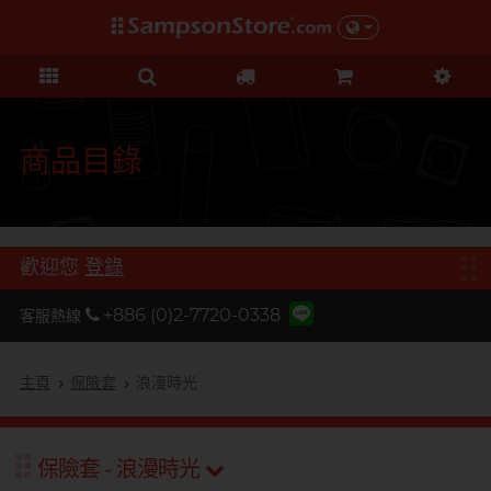
禮品及優惠
KOL 市集
情趣玩具
個人護理
保險套
潤滑液
品牌
功能
功能
美女
基本護理
優惠
KOL 市集
D
Durex 杜蕾斯
超薄系列
矽性潤滑
初心體驗
身體護理
清貨優惠
由 KOL 親自為你推薦 Sampson
F
Store 上的私房好物！
FUN FACTORY
顆粒螺紋
水性潤滑
進階體驗
運動護理
量販組合
商品目錄
I
非乳膠類
無添加系列
吸啜體驗
男士造型
iroha
全部優惠
時間加長
厚重黏滑
震動刺激
L
LELO
機能強化
加潤芳香
輕爽潤滑
C 點按摩
禮品
歡迎您
登錄
O
增進關係
OK 岡本
修身緊貼
G 點按摩
特別版
+886 (0)2-7720-0338
客服熱線
我想要
Olivia 奧莉維亞
大碼尺寸
陰部鍛鍊
聯乘系列
品牌
香港創作歌手, 潘宇謙
按摩體驗
指險套
玩具潤滑及清潔
P
主頁
保險套
浪漫時光
Pleasure 樂趣
全部禮品
Olivia 奧莉維亞
提昇前戲體驗
PONTUS 柏德士
我想要
野獸
後庭潤滑
Smile Makers
保險套 - 浪漫時光
提醒你，凡購買任何商品即可以
S
提醒你，凡購買任何商品即可以
Safeway 數位
浪漫時光
敏感肌膚
多次使用
SPECTRE