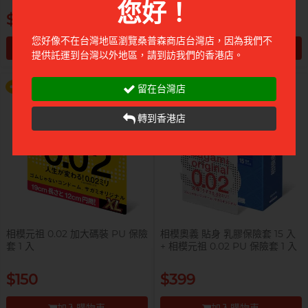
您好！
提醒你，凡購買任何商品即可以
提醒你，凡購買任何商品即可以
$840
$300
$99 換購 Smile Makers 私密潤滑
$99 換購 Smile Makers 私密潤滑
液 0% Paraben 60ml 一支
液 0% Paraben 60ml 一支
您好像不在台灣地區瀏覽桑普森商店台灣店，因為我們不
加入購物車
加入購物車
提供託運到台灣以外地區，請到訪我們的香港店。
更多優惠
更多優惠
前往付款
前往付款
留在台灣店
轉到香港店
相模元祖 0.02 加大碼裝 PU 保險
相模奧義 貼身 乳膠保險套 15 入
套 1 入
+ 相模元祖 0.02 PU 保險套 1 入
提醒你，凡購買任何商品即可以
提醒你，凡購買任何商品即可以
$150
$399
$99 換購 Smile Makers 私密潤滑
$99 換購 Smile Makers 私密潤滑
液 0% Paraben 60ml 一支
液 0% Paraben 60ml 一支