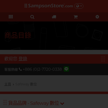
禮品及優惠
KOL 市集
情趣玩具
個人護理
保險套
潤滑液
品牌
功能
功能
美女
基本護理
優惠
KOL 市集
D
Durex 杜蕾斯
超薄系列
矽性潤滑
初心體驗
身體護理
清貨優惠
由 KOL 親自為你推薦 Sampson
F
Store 上的私房好物！
FUN FACTORY
顆粒螺紋
水性潤滑
進階體驗
運動護理
量販組合
商品目錄
I
非乳膠類
無添加系列
吸啜體驗
男士造型
iroha
全部優惠
時間加長
厚重黏滑
震動刺激
L
LELO
機能強化
加潤芳香
輕爽潤滑
C 點按摩
禮品
歡迎您
登錄
O
增進關係
OK 岡本
修身緊貼
G 點按摩
特別版
+886 (0)2-7720-0338
客服熱線
我想要
Olivia 奧莉維亞
大碼尺寸
陰部鍛鍊
聯乘系列
品牌
香港創作歌手, 潘宇謙
按摩體驗
指險套
玩具潤滑及清潔
P
主頁
Safeway 數位
Pleasure 樂趣
全部禮品
Olivia 奧莉維亞
提昇前戲體驗
PONTUS 柏德士
我想要
野獸
後庭潤滑
Smile Makers
貨品品牌 - Safeway 數位
提醒你，凡購買任何商品即可以
S
提醒你，凡購買任何商品即可以
Safeway 數位
浪漫時光
敏感肌膚
多次使用
SPECTRE