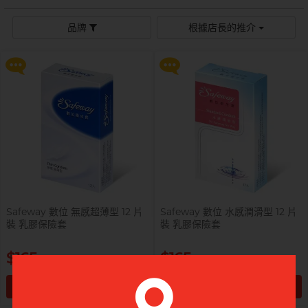
$99 換購 Smile Makers 私密潤滑
$99 換購 Smile Makers 私密潤滑
液 0% Paraben 60ml 一支
液 0% Paraben 60ml 一支
Sagami 相模
持久快感
玩具潤滑
單次使用
身心靈諮商師, 夢妮妲
品牌
根據店長的推介
史邁爾
更多優惠
更多優惠
興奮刺激
電動玩具
全部
個人護理
品牌
Smile Makers
玩具潤滑及清潔
品牌
Durex 杜蕾斯
SPECTRE
品牌
Durex 杜蕾斯
OK 岡本
T
Tenga 典雅
FUN FACTORY
Sagami 相模
香港電台 DJ, 阿檸
Olivia 奧莉維亞
?
其它品牌
iroha
Smile Makers
Pleasure 樂趣
LELO
Tenga 典雅
Safeway 數位
PONTUS 柏德士
Safeway 數位 無感超薄型 12 片
Safeway 數位 水感潤滑型 12 片
Sagami 相模
裝 乳膠保險套
裝 乳膠保險套
全部
潤滑液
Smile Makers
史邁爾
香港 Rapper 及音樂人, MastaMic
$165
$165
Tenga 典雅
加入購物車
加入購物車
全部
保險套