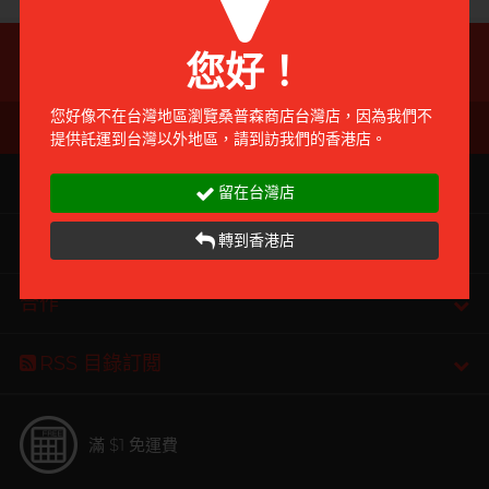
前往付款
前往付款
全部
情趣玩具
客服熱線
您好！
+886 (0)2-7720-0338
完美主義藝文青 Sandy
您好像不在台灣地區瀏覽桑普森商店台灣店，因為我們不
提供託運到台灣以外地區，請到訪我們的香港店。
Sampson Store
留在台灣店
轉到香港店
購物
已婚廣告型佬 K
合作
RSS 目錄訂閲
肌肉型暖男 James
滿 $1 免運費