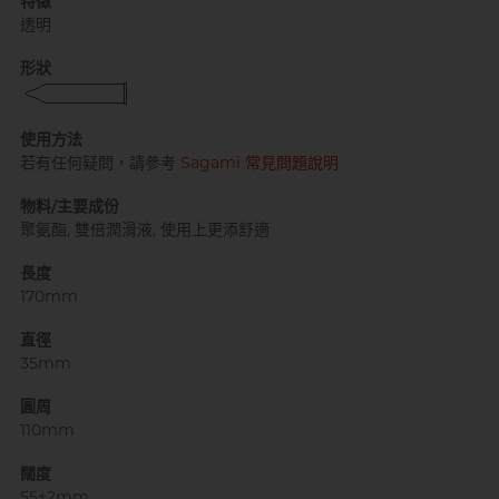
特徵
透明
形狀
自願單身男大生MC
使用方法
若有任何疑問，請參考
Sagami 常見問題說明
物料/主要成份
聚氨酯, 雙倍潤滑液, 使用上更添舒適
長度
170mm
直徑
35mm
圓周
110mm
闊度
55±2mm