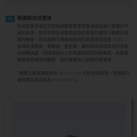
極潤裝加倍潤滑
10
陰道乾燥或者肛交的時候都需要使用潤滑液去減少摩擦的不
適和刺激，同時也降低保險套因為在乾燥的環境下摩擦至破
^
損的機會，因此相模元祖極潤裝特別把潤滑劑增量 100%
，
倍增絲滑感覺。更敏感、更舒適，讓你和伴侶感受前所未有
的順暢快感，同時減輕女士於性愛時感到的疼痛感。如果需
要追求更順滑的體驗，我們推薦加入相模的潤滑液。
^
相模元祖極潤裝附有 950±50mg 的矽性潤滑劑，而相模元
祖標準裝商品則為 400±100mg