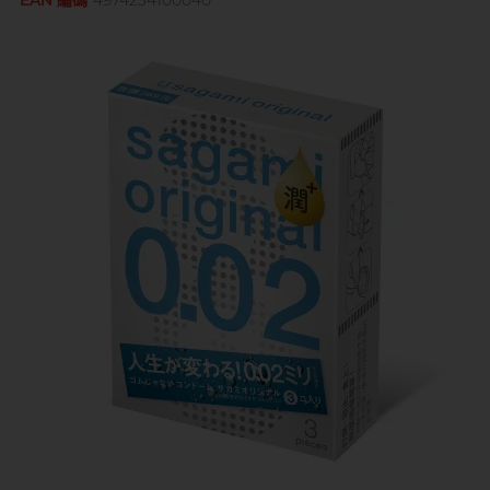
EAN 編碼
4974234100040
Sagami 相模
持久快感
玩具潤滑
單次使用
身心靈諮商師, 夢妮妲
史邁爾
興奮刺激
電動玩具
全部
個人護理
品牌
Smile Makers
玩具潤滑及清潔
品牌
Durex 杜蕾斯
SPECTRE
品牌
Durex 杜蕾斯
OK 岡本
T
Tenga 典雅
FUN FACTORY
Sagami 相模
香港電台 DJ, 阿檸
Olivia 奧莉維亞
?
其它品牌
iroha
Smile Makers
Pleasure 樂趣
LELO
Tenga 典雅
Safeway 數位
PONTUS 柏德士
Sagami 相模
全部
潤滑液
Smile Makers
史邁爾
香港 Rapper 及音樂人, MastaMic
Tenga 典雅
全部
保險套