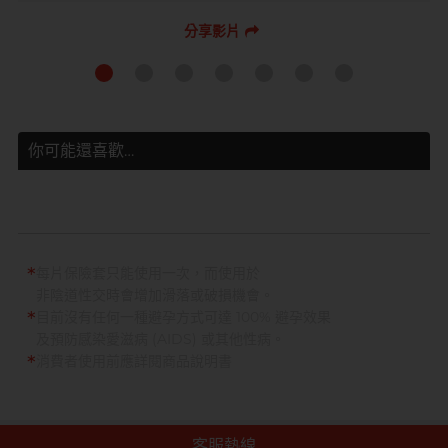
分享影片
你可能還喜歡…
*
每片保險套只能使用一次，而使用於
非陰道性交時會增加滑落或破損機會。
*
目前沒有任何一種避孕方式可達 100% 避孕效果
及預防感染愛滋病 (AIDS) 或其他性病。
*
消費者使用前應詳閱商品說明書
客服熱線