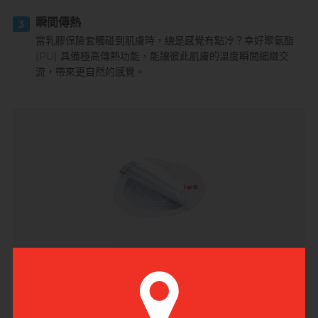
瞬間傳熱
3
當乳膠保險套觸碰到肌膚時，總是感覺有點冷？幸好聚氨酯
(PU) 具備極高傳熱功能，能讓彼此肌膚的溫度瞬間細緻交
流，帶來更自然的感覺。
無嗅體驗
4
相模元祖採用聚氨酯 (PU) 物料，所以能帶給你無嗅體驗，趕