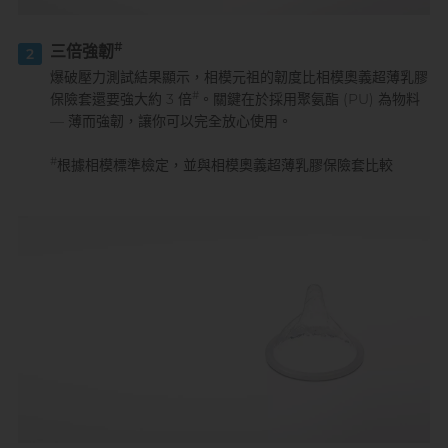
#
三倍強韌
2
爆破壓力測試結果顯示，相模元祖的韌度比相模奧義超薄乳膠
#
保險套還要強大約 3 倍
。關鍵在於採用聚氨酯 (PU) 為物料
— 薄而強韌，讓你可以完全放心使用。
#
根據相模標準檢定，並與相模奧義超薄乳膠保險套比較