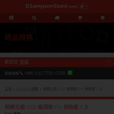
禮品及優惠
KOL 市集
情趣玩具
個人護理
保險套
潤滑液
品牌
功能
功能
美女
基本護理
優惠
KOL 市集
D
Durex 杜蕾斯
超薄系列
矽性潤滑
初心體驗
身體護理
清貨優惠
由 KOL 親自為你推薦 Sampson
F
Store 上的私房好物！
FUN FACTORY
顆粒螺紋
水性潤滑
進階體驗
運動護理
量販組合
商品規格
I
非乳膠類
無添加系列
吸啜體驗
男士造型
iroha
全部優惠
時間加長
厚重黏滑
震動刺激
L
LELO
機能強化
加潤芳香
輕爽潤滑
C 點按摩
禮品
歡迎您
登錄
O
增進關係
OK 岡本
修身緊貼
G 點按摩
特別版
+886 (0)2-7720-0338
客服熱線
我想要
Olivia 奧莉維亞
大碼尺寸
陰部鍛鍊
聯乘系列
品牌
香港創作歌手, 潘宇謙
按摩體驗
指險套
玩具潤滑及清潔
P
主頁
Sagami 相模
相模元祖 0.02 極潤裝 PU 保險套 3 入
Pleasure 樂趣
全部禮品
Olivia 奧莉維亞
提昇前戲體驗
PONTUS 柏德士
我想要
野獸
後庭潤滑
Smile Makers
相模元祖 0.02 極潤裝 PU 保險套 3 入
S
Safeway 數位
浪漫時光
敏感肌膚
多次使用
SPECTRE