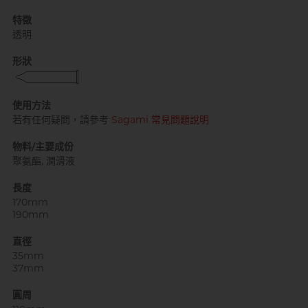
特徵
透明
形狀
自願單身男大生MC
使用方法
若有任何疑問，請參考
Sagami 常見問題說明
物料/主要成份
聚氨酯, 潤滑液
長度
170mm
190mm
直徑
35mm
37mm
圓周