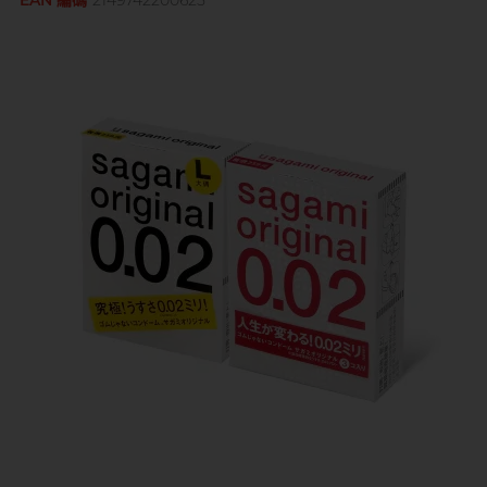
EAN 編碼
2149742200625
Sagami 相模
持久快感
玩具潤滑
單次使用
身心靈諮商師, 夢妮妲
史邁爾
興奮刺激
電動玩具
全部
個人護理
品牌
Smile Makers
玩具潤滑及清潔
品牌
Durex 杜蕾斯
SPECTRE
品牌
Durex 杜蕾斯
OK 岡本
T
Tenga 典雅
FUN FACTORY
Sagami 相模
香港電台 DJ, 阿檸
Olivia 奧莉維亞
?
其它品牌
iroha
Smile Makers
Pleasure 樂趣
LELO
Tenga 典雅
Safeway 數位
PONTUS 柏德士
Sagami 相模
全部
潤滑液
Smile Makers
史邁爾
香港 Rapper 及音樂人, MastaMic
Tenga 典雅
全部
保險套