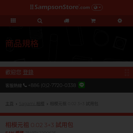
禮品及優惠
KOL 市集
情趣玩具
個人護理
保險套
潤滑液
品牌
功能
功能
美女
基本護理
優惠
KOL 市集
D
Durex 杜蕾斯
超薄系列
矽性潤滑
初心體驗
身體護理
清貨優惠
由 KOL 親自為你推薦 Sampson
F
Store 上的私房好物！
FUN FACTORY
顆粒螺紋
水性潤滑
進階體驗
運動護理
量販組合
商品規格
I
非乳膠類
無添加系列
吸啜體驗
男士造型
iroha
全部優惠
時間加長
厚重黏滑
震動刺激
L
LELO
機能強化
加潤芳香
輕爽潤滑
C 點按摩
禮品
歡迎您
登錄
O
增進關係
OK 岡本
修身緊貼
G 點按摩
特別版
+886 (0)2-7720-0338
客服熱線
我想要
Olivia 奧莉維亞
大碼尺寸
陰部鍛鍊
聯乘系列
品牌
香港創作歌手, 潘宇謙
按摩體驗
指險套
玩具潤滑及清潔
P
主頁
Sagami 相模
相模元祖 0.02 3+3 試用包
Pleasure 樂趣
全部禮品
Olivia 奧莉維亞
提昇前戲體驗
PONTUS 柏德士
我想要
野獸
後庭潤滑
Smile Makers
相模元祖 0.02 3+3 試用包
S
Safeway 數位
浪漫時光
敏感肌膚
多次使用
SPECTRE