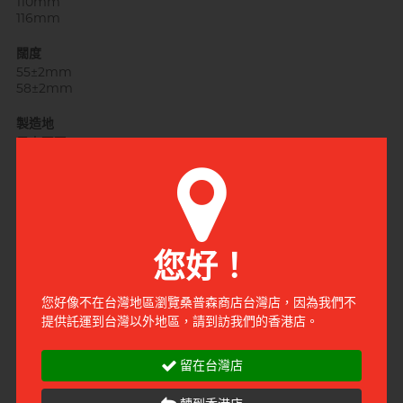
110mm
116mm
闊度
55±2mm
58±2mm
製造地
馬來西亞
有效日期
2028-12-31
(相模元祖 0.02 PU 保險套 3 入)
2029-10-31
(相模元祖 0.02 大碼裝 PU 保險套 3 入)
安全證書
您好！
日本醫療器材認證號碼: 14500BZZ00151000
許可證字號
您好像不在台灣地區瀏覽桑普森商店台灣店，因為我們不
衛部醫器輸字 第027578號
提供託運到台灣以外地區，請到訪我們的香港店。
藥商名稱
留在台灣店
台北安滙有限公司