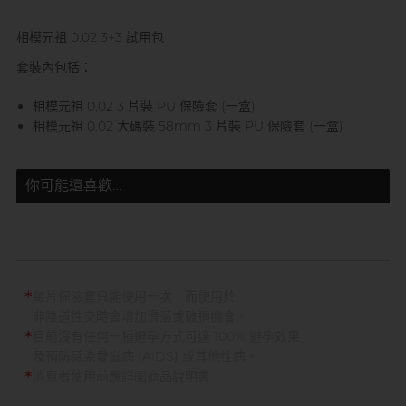
相模元祖 0.02 3+3 試用包
套裝內包括：
相模元祖 0.02 3 片裝 PU 保險套 (一盒)
相模元祖 0.02 大碼裝 58mm 3 片裝 PU 保險套 (一盒)
你可能還喜歡…
*
每片保險套只能使用一次，而使用於
非陰道性交時會增加滑落或破損機會。
*
目前沒有任何一種避孕方式可達 100% 避孕效果
及預防感染愛滋病 (AIDS) 或其他性病。
*
消費者使用前應詳閱商品說明書