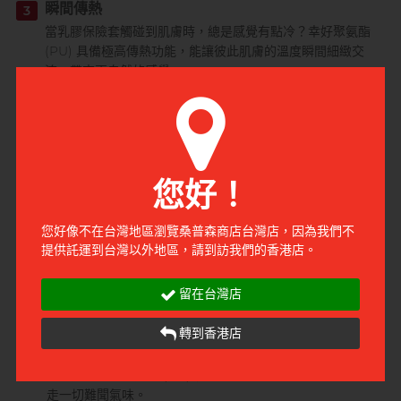
瞬間傳熱
3
當乳膠保險套觸碰到肌膚時，總是感覺有點冷？幸好聚氨酯
(PU) 具備極高傳熱功能，能讓彼此肌膚的溫度瞬間細緻交
流，帶來更自然的感覺。
您好！
您好像不在台灣地區瀏覽桑普森商店台灣店，因為我們不
提供託運到台灣以外地區，請到訪我們的香港店。
留在台灣店
轉到香港店
無嗅體驗
4
相模元祖採用聚氨酯 (PU) 物料，所以能帶給你無嗅體驗，趕
走一切難聞氣味。