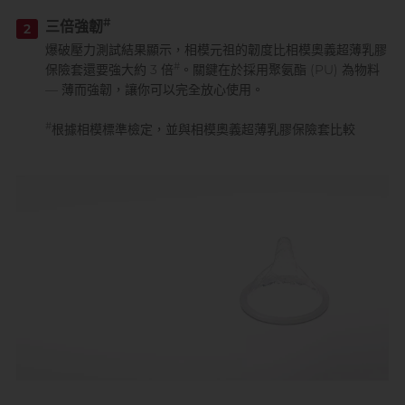
#
三倍強韌
2
爆破壓力測試結果顯示，相模元祖的韌度比相模奧義超薄乳膠
#
保險套還要強大約 3 倍
。關鍵在於採用聚氨酯 (PU) 為物料
— 薄而強韌，讓你可以完全放心使用。
#
根據相模標準檢定，並與相模奧義超薄乳膠保險套比較