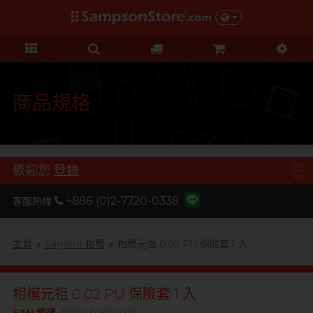
禮品及優惠
KOL 市集
情趣玩具
個人護理
保險套
潤滑液
品牌
功能
功能
美女
基本護理
優惠
KOL 市集
D
Durex 杜蕾斯
超薄系列
矽性潤滑
初心體驗
身體護理
清貨優惠
由 KOL 親自為你推薦 Sampson
F
Store 上的私房好物！
FUN FACTORY
顆粒螺紋
水性潤滑
進階體驗
運動護理
量販組合
商品規格
I
非乳膠類
無添加系列
吸啜體驗
男士造型
iroha
全部優惠
時間加長
厚重黏滑
震動刺激
L
LELO
機能強化
加潤芳香
輕爽潤滑
C 點按摩
禮品
歡迎您
登錄
O
增進關係
OK 岡本
修身緊貼
G 點按摩
特別版
+886 (0)2-7720-0338
客服熱線
我想要
Olivia 奧莉維亞
大碼尺寸
陰部鍛鍊
聯乘系列
品牌
香港創作歌手, 潘宇謙
按摩體驗
指險套
玩具潤滑及清潔
P
主頁
Sagami 相模
相模元祖 0.02 PU 保險套 1 入
Pleasure 樂趣
全部禮品
Olivia 奧莉維亞
提昇前戲體驗
PONTUS 柏德士
我想要
野獸
後庭潤滑
Smile Makers
相模元祖 0.02 PU 保險套 1 入
S
Safeway 數位
浪漫時光
敏感肌膚
多次使用
SPECTRE