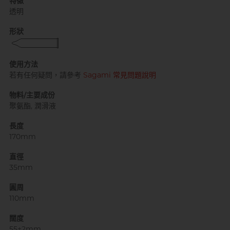
特徵
透明
形狀
自願單身男大生MC
使用方法
若有任何疑問，請參考
Sagami 常見問題說明
物料/主要成份
聚氨酯, 潤滑液
長度
170mm
直徑
35mm
圓周
110mm
闊度
55±2mm