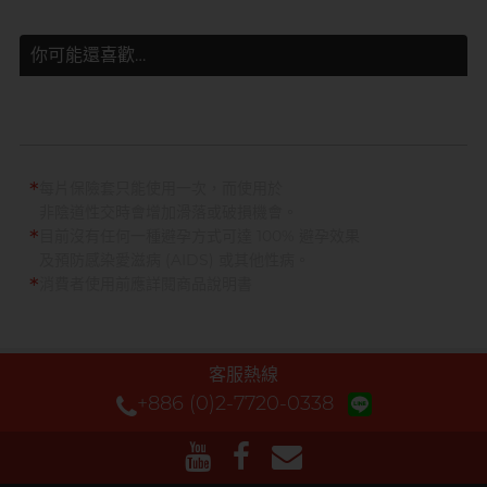
你可能還喜歡…
*
每片保險套只能使用一次，而使用於
非陰道性交時會增加滑落或破損機會。
*
目前沒有任何一種避孕方式可達 100% 避孕效果
及預防感染愛滋病 (AIDS) 或其他性病。
*
消費者使用前應詳閱商品說明書
客服熱線
+886 (0)2-7720-0338