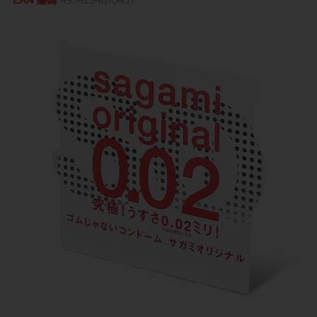
EAN 編碼
4974234810437
Sagami 相模
持久快感
玩具潤滑
單次使用
身心靈諮商師, 夢妮妲
史邁爾
興奮刺激
電動玩具
全部
個人護理
品牌
Smile Makers
玩具潤滑及清潔
品牌
Durex 杜蕾斯
SPECTRE
品牌
Durex 杜蕾斯
OK 岡本
T
Tenga 典雅
FUN FACTORY
Sagami 相模
香港電台 DJ, 阿檸
Olivia 奧莉維亞
?
其它品牌
iroha
Smile Makers
Pleasure 樂趣
LELO
Tenga 典雅
Safeway 數位
PONTUS 柏德士
Sagami 相模
全部
潤滑液
Smile Makers
史邁爾
香港 Rapper 及音樂人, MastaMic
Tenga 典雅
全部
保險套