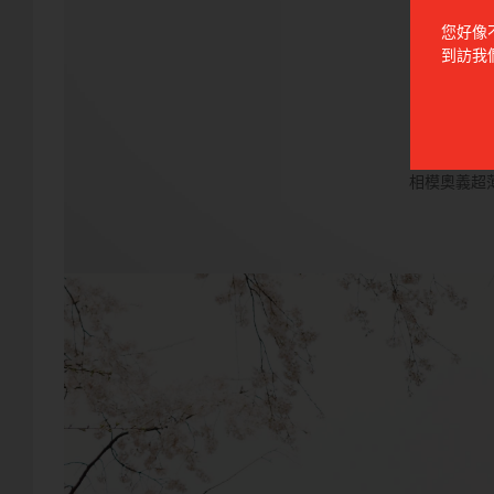
您好像
到訪我
相模奧義超