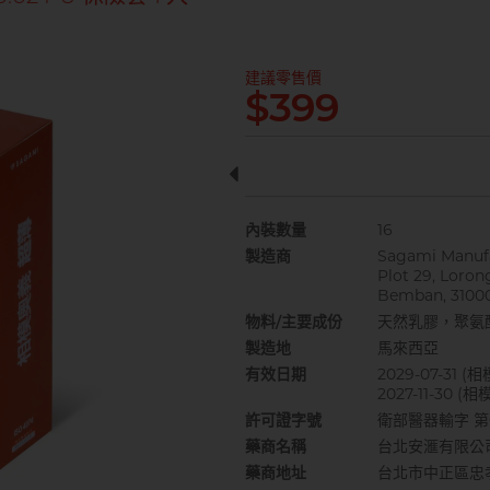
建議零售價
$399
內裝數量
16
製造商
Sagami Manufa
Plot 29, Loron
Bemban, 31000
物料/主要成份
天然乳膠，聚氨
製造地
馬來西亞
有效日期
2029-07-31
(相模
2027-11-30
(相模
許可證字號
衛部醫器輸字 第02
藥商名稱
台北安滙有限公
藥商地址
台北市中正區忠孝