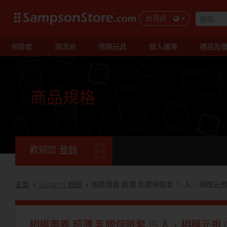
台灣店
保險套
潤滑液
情趣玩具
個人護理
禮品及
商品規格
歡迎您
登錄
主頁
Sagami 相模
相模奧義 超薄 乳膠保險套 15 入 + 相模元祖 0
相模奧義 超薄 乳膠保險套 15 入 + 相模元祖 0.