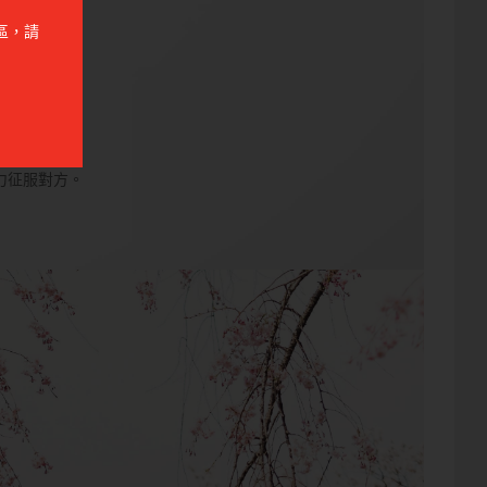
區，請
力征服對方。