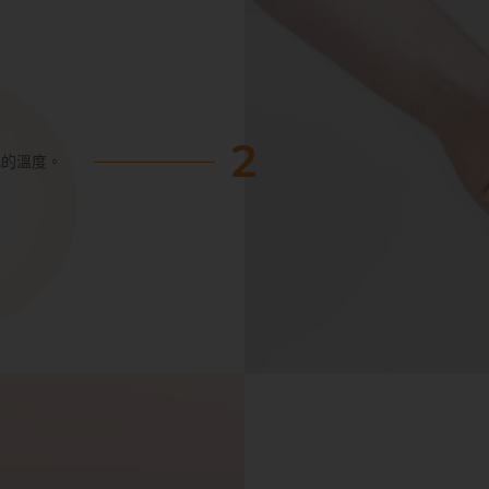
2
此的溫度。