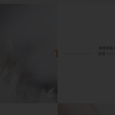
相模奧義
1
度僅 0.0