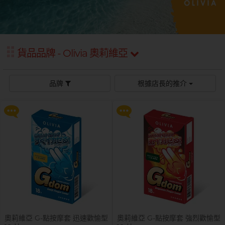
Sagami 相模
持久快感
玩具潤滑
單次使用
身心靈諮商師, 夢妮妲
史邁爾
興奮刺激
電動玩具
全部
個人護理
品牌
Smile Makers
玩具潤滑及清潔
貨品品牌 - Olivia 奧莉維亞
提醒你，凡購買任何商品即可以
提醒你，凡購買任何商品即可以
品牌
Durex 杜蕾斯
SPECTRE
$99 換購 Smile Makers 私密潤滑
$99 換購 Smile Makers 私密潤滑
液 0% Paraben 60ml 一支
液 0% Paraben 60ml 一支
品牌
Durex 杜蕾斯
OK 岡本
品牌
根據店長的推介
T
Tenga 典雅
更多優惠
更多優惠
FUN FACTORY
Sagami 相模
香港電台 DJ, 阿檸
Olivia 奧莉維亞
?
其它品牌
iroha
Smile Makers
Pleasure 樂趣
LELO
Tenga 典雅
Safeway 數位
PONTUS 柏德士
Sagami 相模
全部
潤滑液
Smile Makers
史邁爾
香港 Rapper 及音樂人, MastaMic
Tenga 典雅
全部
保險套
奧莉維亞 G-點按摩套 迅速歡愉型
奧莉維亞 G-點按摩套 強烈歡愉型