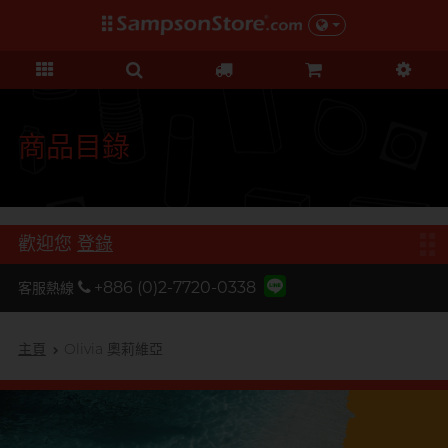
禮品及優惠
KOL 市集
情趣玩具
個人護理
保險套
潤滑液
品牌
功能
功能
美女
基本護理
優惠
KOL 市集
D
Durex 杜蕾斯
超薄系列
矽性潤滑
初心體驗
身體護理
清貨優惠
由 KOL 親自為你推薦 Sampson
F
Store 上的私房好物！
FUN FACTORY
顆粒螺紋
水性潤滑
進階體驗
運動護理
量販組合
商品目錄
I
非乳膠類
無添加系列
吸啜體驗
男士造型
iroha
全部優惠
時間加長
厚重黏滑
震動刺激
L
LELO
機能強化
加潤芳香
輕爽潤滑
C 點按摩
禮品
歡迎您
登錄
O
增進關係
OK 岡本
修身緊貼
G 點按摩
特別版
+886 (0)2-7720-0338
客服熱線
我想要
Olivia 奧莉維亞
大碼尺寸
陰部鍛鍊
聯乘系列
品牌
香港創作歌手, 潘宇謙
按摩體驗
指險套
玩具潤滑及清潔
P
主頁
Olivia 奧莉維亞
Pleasure 樂趣
全部禮品
Olivia 奧莉維亞
提昇前戲體驗
PONTUS 柏德士
我想要
野獸
後庭潤滑
Smile Makers
S
Safeway 數位
浪漫時光
敏感肌膚
多次使用
SPECTRE