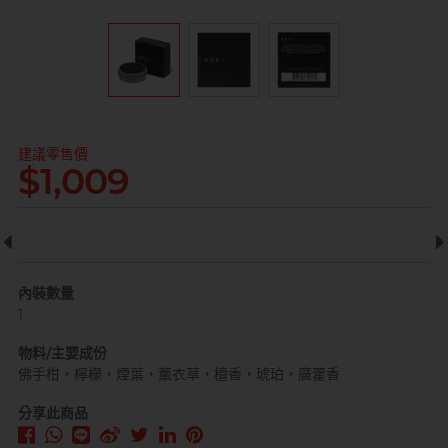
全部
情趣玩具
完美主義藝文青 Sandy
建議零售價
$1,009
已婚廣告型佬 K
內裝數量
1
物料/主要成份
佛手柑，檸檬，煙葉，薰衣草，檀香，琥珀，廣藿香
肌肉型暖男 James
分享此商品