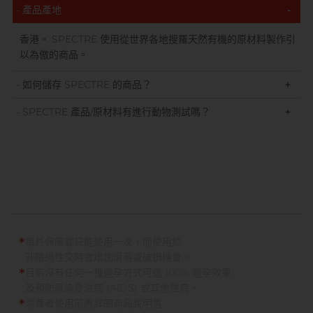
產品產地
-
香港。 SPECTRE 使用從世界各地搜羅天然有機的原材料製作引
以為傲的商品。
如何儲存 SPECTRE 的商品？
+
SPECTRE 產品/原材料有進行動物測試嗎？
+
*
每片保險套只能使用一次，而使用於
非陰道性交時會增加滑落或破損機會。
*
目前沒有任何一種避孕方式可達 100% 避孕效果
及預防感染愛滋病 (AIDS) 或其他性病。
*
消費者使用前應詳閱商品說明書