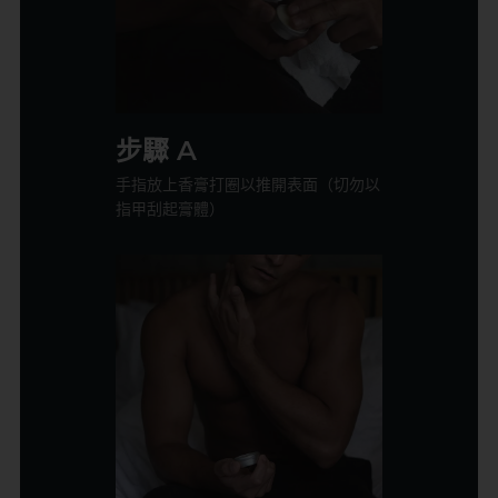
步驟 A
手指放上香膏打圈以推開表面（切勿以
指甲刮起膏體）