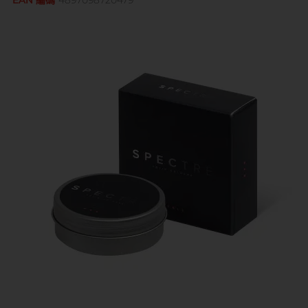
EAN 編碼
4897098720479
Sagami 相模
持久快感
玩具潤滑
單次使用
身心靈諮商師, 夢妮妲
史邁爾
興奮刺激
電動玩具
全部
個人護理
品牌
Smile Makers
玩具潤滑及清潔
品牌
Durex 杜蕾斯
SPECTRE
品牌
Durex 杜蕾斯
OK 岡本
T
Tenga 典雅
FUN FACTORY
Sagami 相模
香港電台 DJ, 阿檸
Olivia 奧莉維亞
?
其它品牌
iroha
Smile Makers
Pleasure 樂趣
LELO
Tenga 典雅
Safeway 數位
PONTUS 柏德士
Sagami 相模
全部
潤滑液
Smile Makers
史邁爾
香港 Rapper 及音樂人, MastaMic
Tenga 典雅
全部
保險套