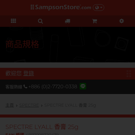
禮品及優惠
KOL 市集
情趣玩具
個人護理
保險套
潤滑液
品牌
功能
功能
美女
基本護理
優惠
KOL 市集
D
Durex 杜蕾斯
超薄系列
矽性潤滑
初心體驗
身體護理
清貨優惠
由 KOL 親自為你推薦 Sampson
F
Store 上的私房好物！
FUN FACTORY
顆粒螺紋
水性潤滑
進階體驗
運動護理
量販組合
商品規格
I
非乳膠類
無添加系列
吸啜體驗
男士造型
iroha
全部優惠
時間加長
厚重黏滑
震動刺激
L
LELO
機能強化
加潤芳香
輕爽潤滑
C 點按摩
禮品
歡迎您
登錄
O
增進關係
OK 岡本
修身緊貼
G 點按摩
特別版
+886 (0)2-7720-0338
客服熱線
我想要
Olivia 奧莉維亞
大碼尺寸
陰部鍛鍊
聯乘系列
品牌
香港創作歌手, 潘宇謙
按摩體驗
指險套
玩具潤滑及清潔
P
主頁
SPECTRE
SPECTRE LYALL 香膏 25g
Pleasure 樂趣
全部禮品
Olivia 奧莉維亞
提昇前戲體驗
PONTUS 柏德士
我想要
野獸
後庭潤滑
Smile Makers
SPECTRE LYALL 香膏 25g
S
Safeway 數位
浪漫時光
敏感肌膚
多次使用
SPECTRE