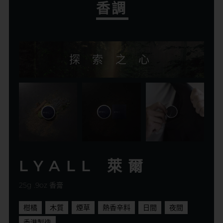
香調
探
索
之
心
LYALL
萊爾
25g .9oz 香膏
柑橘
木質
煙草
熱香辛料
日間
夜間
香港製造