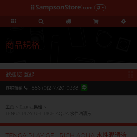
禮品及優惠
KOL 市集
情趣玩具
個人護理
保險套
潤滑液
品牌
功能
功能
美女
基本護理
優惠
KOL 市集
D
Durex 杜蕾斯
超薄系列
矽性潤滑
初心體驗
身體護理
清貨優惠
由 KOL 親自為你推薦 Sampson
F
Store 上的私房好物！
FUN FACTORY
顆粒螺紋
水性潤滑
進階體驗
運動護理
量販組合
商品規格
I
非乳膠類
無添加系列
吸啜體驗
男士造型
iroha
全部優惠
時間加長
厚重黏滑
震動刺激
L
LELO
機能強化
加潤芳香
輕爽潤滑
C 點按摩
禮品
歡迎您
登錄
O
增進關係
OK 岡本
修身緊貼
G 點按摩
特別版
+886 (0)2-7720-0338
客服熱線
我想要
Olivia 奧莉維亞
大碼尺寸
陰部鍛鍊
聯乘系列
品牌
香港創作歌手, 潘宇謙
按摩體驗
指險套
玩具潤滑及清潔
P
主頁
Tenga 典雅
Pleasure 樂趣
全部禮品
Olivia 奧莉維亞
提昇前戲體驗
TENGA PLAY GEL RICH AQUA 水性潤滑液
PONTUS 柏德士
我想要
野獸
後庭潤滑
Smile Makers
S
Safeway 數位
浪漫時光
敏感肌膚
多次使用
TENGA PLAY GEL RICH AQUA 水性潤滑液
SPECTRE