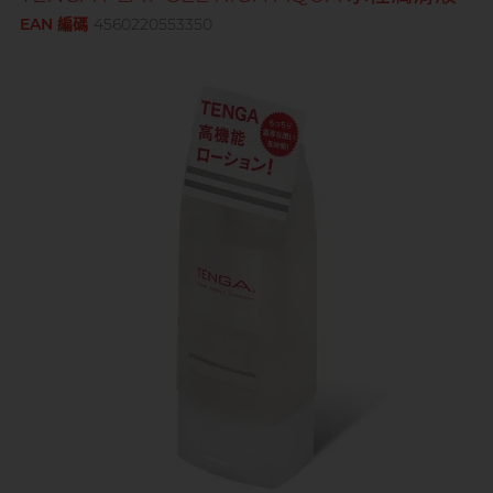
Sagami 相模
EAN 編碼
4560220553350
持久快感
玩具潤滑
單次使用
身心靈諮商師, 夢妮妲
史邁爾
興奮刺激
電動玩具
全部
個人護理
品牌
Smile Makers
玩具潤滑及清潔
品牌
Durex 杜蕾斯
SPECTRE
品牌
Durex 杜蕾斯
OK 岡本
T
Tenga 典雅
FUN FACTORY
Sagami 相模
香港電台 DJ, 阿檸
Olivia 奧莉維亞
?
其它品牌
iroha
Smile Makers
Pleasure 樂趣
LELO
Tenga 典雅
Safeway 數位
PONTUS 柏德士
Sagami 相模
全部
潤滑液
Smile Makers
史邁爾
香港 Rapper 及音樂人, MastaMic
Tenga 典雅
全部
保險套