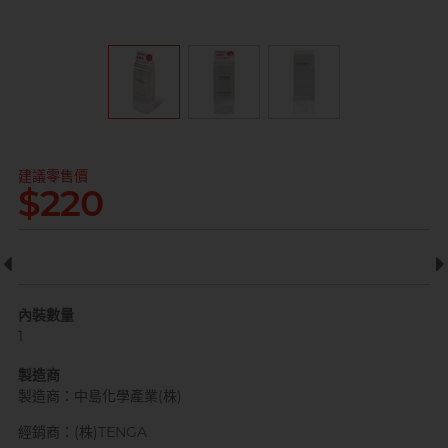
全部
情趣玩具
完美主義藝文青 Sandy
建議零售價
$220
已婚廣告型佬 K
內裝數量
1
製造商
肌肉型暖男 James
製造商：中島化學產業(株)
經銷商：(株)TENGA