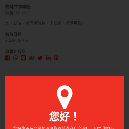
物料/主要成份
容量:150ml
水、甘油、聚丙烯酸鈉、卡波姆、羥苯甲酯。
自願單身男大生MC
有效日期
2029-09-03
分享此商品
購買數量
加入購物車
您好！
立即購買
您好像不在台灣地區瀏覽桑普森商店台灣店，因為我們不