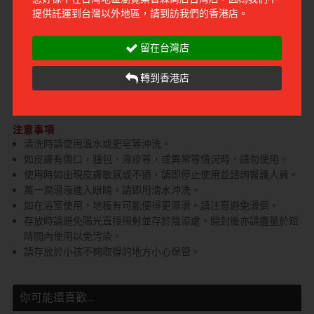
特價通知
提供託運到台灣以外地區，請到訪我們的香港店。
留在台灣店
長時間持續濕潤！放輕鬆的濃厚潤滑液。
轉到香港店
濃厚的，如乳液般充足的水分，觸感柔軟。豐富的，濃郁並降低黏
性的潤滑液。
注意事項
清洗時請使用溫水或肥皂等沖洗。
如皮膚有傷口，腫包，濕疹等，或異常等情況時，請勿使用。
使用時如出現皮膚敏感或不適，請即停止使用並諮詢醫護人員。
萬一潤滑液進入眼睛，請即用清水沖洗。
如在浴室使用，地板有可能便得更濕滑。請注意避免滑倒。
存放時請避免陽光直接照射並存於陰涼處。開封後亦請盡量於短
時間內使用以免污染。
請存放於小孩不夠取得的地方小心保管。
你可能還喜歡…