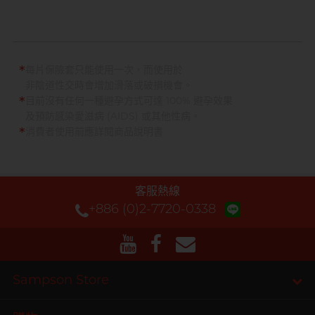
*
每片保險套只能使用一次，而使用於
非陰道性交時會增加滑落或破損機會。
*
目前沒有任何一種避孕方式可達 100% 避孕效果
及預防感染愛滋病 (AIDS) 或其他性病。
*
消費者使用前應詳閱商品說明書
客服熱線
+886 (0)2-7720-0338
Sampson Store