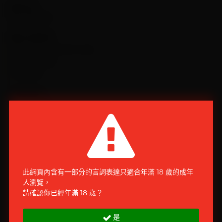
使用方法
男士自慰工具
物料/主要成份
自慰工具 (Onanism cup)
自願單身男大生MC
已包含潤滑劑
日本製造
分享此商品
購買數量
您好！
此網頁內含有一部分的言詞表達只適合年滿 18 歲的成年
人瀏覽，
您好像不在台灣地區瀏覽桑普森商店台灣店，因為我們不
加入購物車
請確認你已經年滿 18 歲？
提供託運到台灣以外地區，請到訪我們的香港店。
立即購買
是
留在台灣店